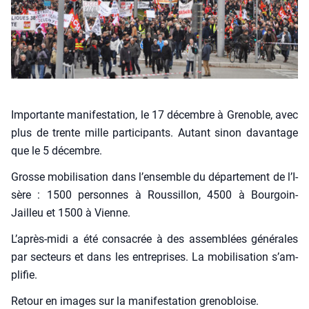
Impor­tante mani­fes­ta­tion, le 17 décembre à Gre­noble, avec
plus de trente mille par­ti­ci­pants. Autant sinon davan­tage
que le 5 décembre.
Grosse mobi­li­sa­tion dans l’en­semble du dépar­te­ment de l’I­
sère : 1500 per­sonnes à Rous­sillon, 4500 à Bour­goin-
Jailleu et 1500 à Vienne.
L’a­près-midi a été consa­crée à des assem­blées géné­rales
par sec­teurs et dans les entre­prises. La mobi­li­sa­tion s’am­
pli­fie.
Retour en images sur la mani­fes­ta­tion gre­no­bloise.