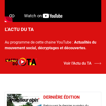
L’ACTU DU TA
Au programme de cette chaine YouTube :
Actualités du
mouvement social, décryptages et découvertes.
Voir l’Actu du TA
DERNIÈRE ÉDITION
Retrouvez le dernier numéro du