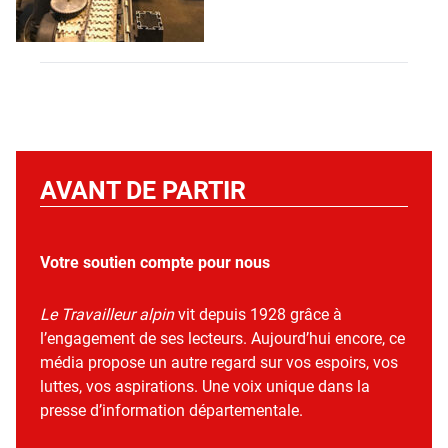
AVANT DE PARTIR
Votre soutien compte pour nous
Le Travailleur alpin
vit depuis 1928 grâce à
l’engagement de ses lecteurs. Aujourd’hui encore, ce
média propose un autre regard sur vos espoirs, vos
luttes, vos aspirations. Une voix unique dans la
presse d’information départementale.