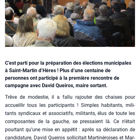
C’est parti pour la préparation des élections municipales
à Saint-Martin d’Hères ! Plus d’une centaine de
personnes ont participé à la première rencontre de
campagne avec David Queiros, maire sortant.
Trêve de modes­tie, il a fal­lu rajou­ter des chaises pour
accueillir tous les par­ti­ci­pants ! Simples habi­tants, mili­
tants syn­di­caux et asso­cia­tifs, mili­tants, élus de toute les
com­po­santes de la gauche, se pres­saient là. Ce n’était
pour­tant qu’une mise en appé­tit : après sa décla­ra­tion de
can­di­da­ture, David Quei­ros sol­li­ci­tait Mar­ti­né­roises et Mar­