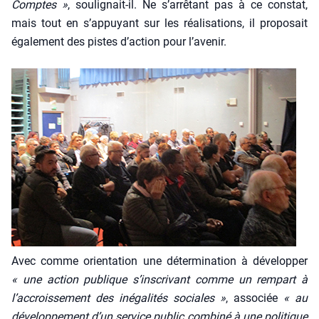
Comptes »
, sou­li­gnait-il. Ne s’arrêtant pas à ce constat,
mais tout en s’appuyant sur les réa­li­sa­tions, il pro­po­sait
éga­le­ment des pistes d’action pour l’avenir.
Avec comme orien­ta­tion une déter­mi­na­tion à déve­lop­per
« une action publique s’inscrivant comme un rem­part à
l’accroissement des inéga­li­tés sociales »
, asso­ciée
« au
déve­lop­pe­ment d’un ser­vice public com­bi­né à une poli­tique