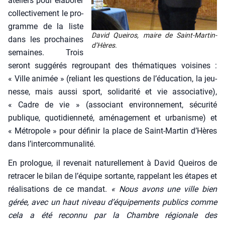
ate­liers pour éla­bo­rer
col­lec­ti­ve­ment le pro­
gramme de la liste
David Quei­ros, maire de Saint-Mar­tin-
dans les pro­chaines
d’Hères.
semaines. Trois
seront sug­gé­rés regrou­pant des thé­ma­tiques voi­sines :
« Ville ani­mée » (reliant les ques­tions de l’éducation, la jeu­
nesse, mais aus­si sport, soli­da­ri­té et vie asso­cia­tive),
« Cadre de vie » (asso­ciant envi­ron­ne­ment, sécu­ri­té
publique, quo­ti­dien­ne­té, amé­na­ge­ment et urba­nisme) et
« Métro­pole » pour défi­nir la place de Saint-Mar­tin d’Hères
dans l’intercommunalité.
En pro­logue, il reve­nait natu­rel­le­ment à David Quei­ros de
retra­cer le bilan de l’équipe sor­tante, rap­pe­lant les étapes et
réa­li­sa­tions de ce man­dat.
« Nous avons une ville bien
gérée, avec un haut niveau d’équipements publics comme
cela a été recon­nu par la Chambre régio­nale des