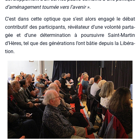
d’aménagement tour­née vers l’avenir ».
C’est dans cette optique que s’est alors enga­gé le débat
contri­bu­tif des par­ti­ci­pants, révé­la­teur d’une volon­té par­ta­
gée et d’une déter­mi­na­tion à pour­suivre Saint-Mar­tin
d’Hères, tel que des géné­ra­tions l’ont bâtie depuis la Libé­ra­
tion.