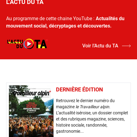
L’ACTU DU TA
Au programme de cette chaine YouTube :
Actualités du
mouvement social, décryptages et découvertes.
Voir l’Actu du TA
DERNIÈRE ÉDITION
Retrouvez le dernier numéro du
magazine
le Travailleur alpin
.
L’actualité iséroise, un dossier complet
et des rubriques magazine, sciences,
histoire sociale, randonnée,
gastronomie...