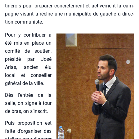
ti­né­rois pour pré­pa­rer concrè­te­ment et acti­ve­ment la cam­
pagne visant à réélire une muni­ci­pa­li­té de gauche à direc­
tion com­mu­niste.
Pour y contri­buer a
été mis en place un
comi­té de sou­tien,
pré­si­dé par José
Arias, ancien élu
local et conseiller
géné­ral de la ville.
Dès l’entrée de la
salle, on signe à tour
de bras, on s’inscrit.
Puis pro­po­si­tion est
faite d’organiser des