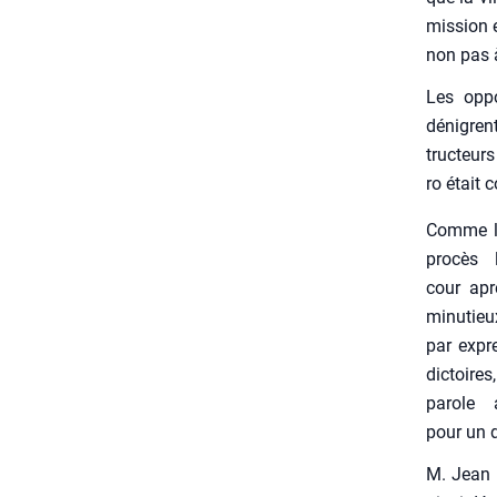
mis­sion 
non pas à 
Les oppo
dénigrent
truc­teur
ro était 
Comme le
pro­cès 
cour apr
minu­tie
par expre
dic­toir
parole a
pour un d
M. Jean P