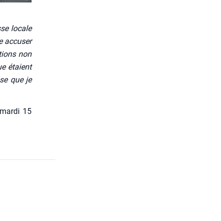
sse locale
e accu­ser
tions non
ue étaient
sse que je
 mar­di 15