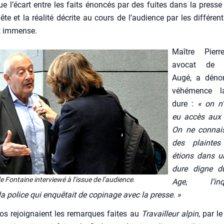
ue l’écart entre les faits énon­cés par des fuites dans la press
ête et la réa­li­té décrite au cours de l’au­dience par les dif­fé­rent
t immense.
Maître Pierre
avo­cat de
Augé, a dénon
véhé­mence la
dure :
« on n
eu accès aux d
On ne connais­
des plainte
étions dans un
dure digne 
 Fon­taine inter­viewé à l’is­sue de l’au­dience.
Age, l’inqu
la police qui enquê­tait de copi­nage avec la presse. »
os rejoi­gnaient les remarques faites au
Tra­vailleur alpin
, par l