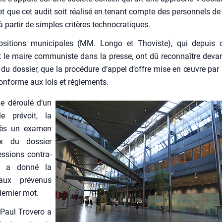
et que cet audit soit réa­li­sé en tenant compte des per­son­nels de l
par­tir de simples cri­tères tech­no­cra­tiques.
­si­tions muni­ci­pales (MM. Lon­go et Tho­viste), qui depuis
 le maire com­mu­niste dans la presse, ont dû recon­naître devan
s du dos­sier, que la pro­cé­dure d’appel d’offre mise en œuvre par 
conforme aux lois et règle­ments.
 dérou­lé d’un
le pré­voit, la
ès un exa­men
ux du dos­sier
s­sions contra­
es, a don­né la
ux pré­ve­nus
er­nier mot.
aul Tro­ve­ro a