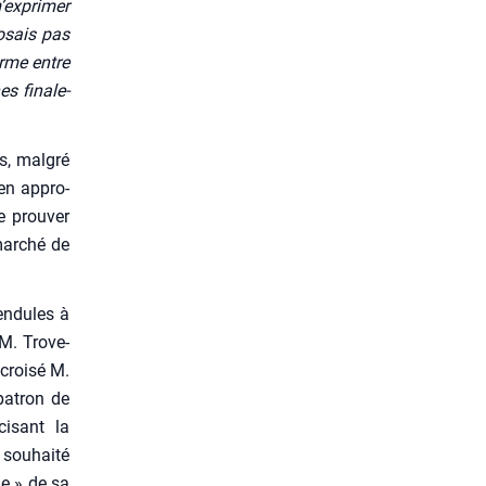
m’exprimer
o­sais pas
orme entre
s fina­le­
ts, mal­gré
men appro­
e prou­ver
mar­ché de
en­dules à
M. Tro­ve­
 croi­sé M.
 patron de
ci­sant la
sou­hai­té
le » de sa