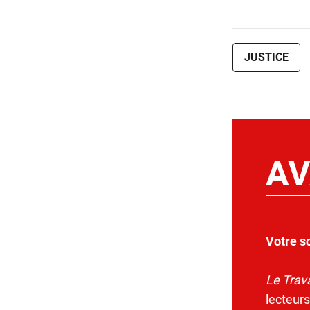
JUSTICE
AV
Votre s
Le Trava
lecteurs