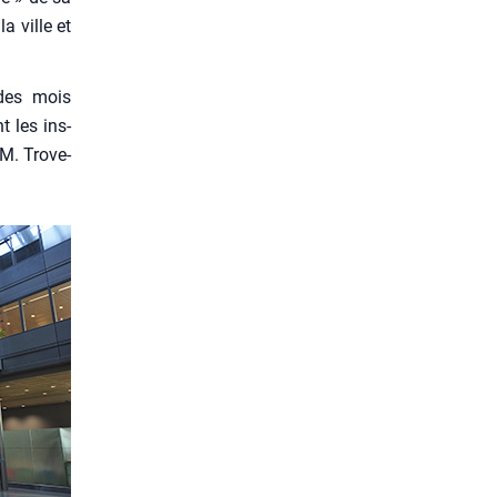
a ville et
 des mois
t les ins­
M. Tro­ve­