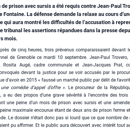
 de prison avec sursis a été requis contre Jean-Paul Tr
e Fontaine. La défense demande la relaxe au cours d’un
 qui aura montré les difficultés de l’accusation à repre
le tribunal les assertions répandues dans la presse depu
rs mois.
près de cinq heures, trois pré­ve­nus com­pa­rais­saient devant le 
ion­nel de Gre­noble ce mar­di 10 sep­tembre. Jean-Paul Tro­ve­ro
e, Rosi­ta Augé, cadre com­mu­nale et Jean-Jacques Prat, con
onvo­qués devant la jus­tice pour se voir accu­sés par le pro­cu­
ue d’a­voir en 2015 « faus­sé un mar­ché public par délit de favo­ri­
 une comé­die d’appel d’offre ».
Le pro­cu­reur de la Répu­blique
 a eu des pro­pos d’une grave sévé­ri­té à l’encontre des trois 
nt une peine d’un mois de pri­son avec sur­sis et une amend
 peine maxi­male encou­rue étant de deux ans de pri­son ferme e
de. Le dos­sier n’é­tait donc pas si lourd que ce que nombre de
aient pu affir­mer. Et le public aura décou­vert avec inté­rêt tout 