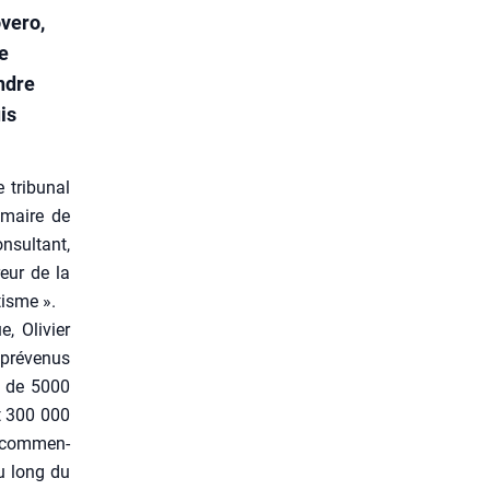
overo,
e
ndre
is
tri­bu­nal
, maire de
sul­tant,
reur de la
tisme ».
, Oli­vier
pré­ve­nus
e de 5000
t 300 000
 com­men­
au long du