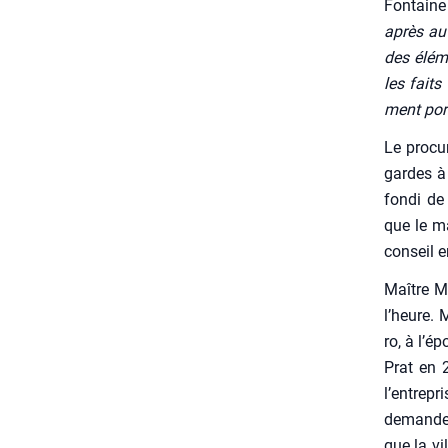
Fon­taine
après aut
des élé­m
les faits
ment por­
Le pro­cu­
gardes à 
fon­di de
que le ma
conseil en
Maître Mi
l’heure. 
ro, à l’é­
Prat en 2
l’entrepr
demande d
que la vi