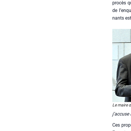
pro­cès q
de l’en­qu
nants es
Le maire de
j’accuse 
Ces pro­p