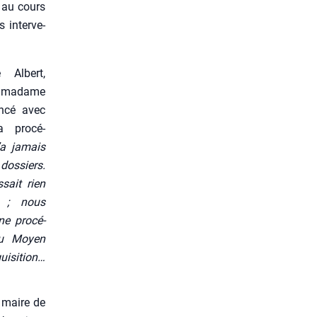
e au cours
s inter­ve­
 Albert,
 madame
­cé avec
 pro­cé­
’a jamais
os­siers.
sait rien
s ; nous
e pro­cé­
du Moyen
isition…
e maire de