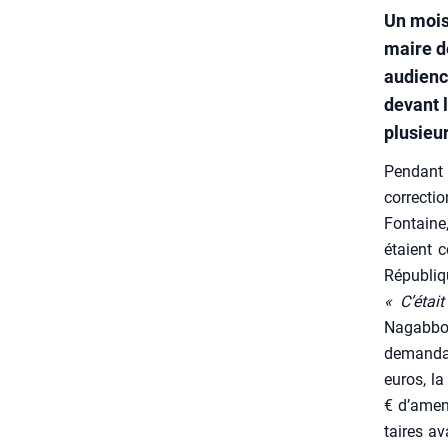
Un mois
maire d
audience
devant 
plusieu
Pen­dant 
cor­rec­t
Fon­tain
étaient c
Répu­bliq
« C’était
Nagab­bo,
deman­da
euros, la
€ d’amen
taires av