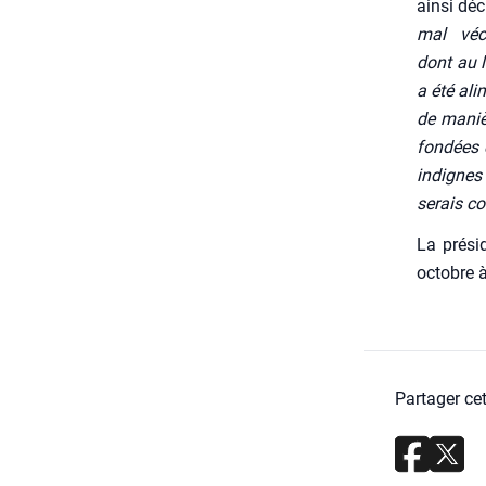
ain­si déc
mal véc
dont au l
a été ali
de manièr
fon­dées 
indignes 
serais con
La pré­si­
octobre 
Partager cet