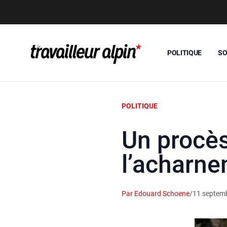
POLITIQUE
SO
POLITIQUE
Un procè
l’acharn
Par Edouard Schoene
/
11 septem