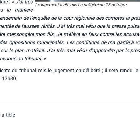
la­ré :
« J’ai très
Le juge­ment a été mis en déli­bé­ré au 15 octobre.
u la manière
en­de­main de l’enquête de la cour régio­nale des comptes la pre
­men­tée de fausses véri­tés. J’ai très mal vécu que la presse puiss
e men­son­gère mon fils. Je m’élève en faux contre les accu­sa­
des oppo­si­tions muni­ci­pales. Les condi­tions de ma garde à v
sur le plan maté­riel. J’ai très mal vécu d’apprendre par le pre
vo­qué au tri­bu­nal. »
dente du tri­bu­nal mis le juge­ment en déli­bé­ré ; il sera ren­du le
à 13h30.
 article