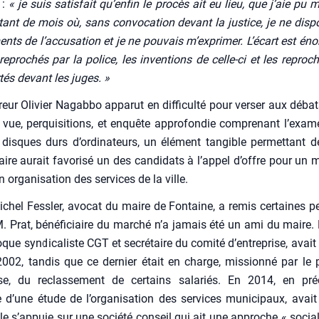
 :
« je suis satis­fait qu’enfin le pro­cès ait eu lieu, que j’aie pu 
ant de mois où, sans convo­ca­tion devant la jus­tice, je ne dis­p
ents de l’accusation et je ne pou­vais m’exprimer. L’écart est én
 repro­chés par la police, les inven­tions de celle-ci et les reproche
tés devant les juges. »
reur Oli­vier Nagab­bo appa­rut en dif­fi­cul­té pour ver­ser aux déba
vue, per­qui­si­tions, et enquête appro­fon­die com­pre­nant l’exa­
 disques durs d’or­di­na­teurs, un élé­ment tan­gible per­met­tant d
ire aurait favo­ri­sé un des can­di­dats à l’appel d’offre pour un 
 orga­ni­sa­tion des ser­vices de la ville.
chel Fess­ler, avo­cat du maire de Fon­taine, a remis cer­taines p
M. Prat, béné­fi­ciaire du mar­ché n’a jamais été un ami du maire. 
poque syn­di­ca­liste CGT et secré­taire du comi­té d’en­tre­prise, avait
002, tan­dis que ce der­nier était en charge, mis­sion­né par le
ise, du reclas­se­ment de cer­tains sala­riés. En 2014, en pré­
’une étude de l’or­ga­ni­sa­tion des ser­vices muni­ci­paux, avait 
lle s’ap­puie sur une socié­té conseil qui ait une approche « socia