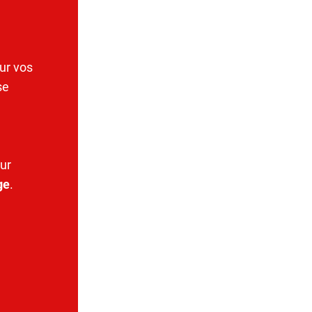
ur vos
se
ur
ge
.