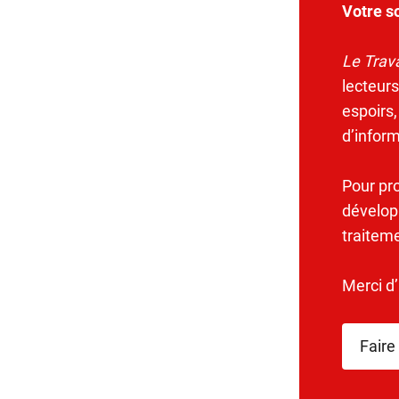
Votre s
Le Trava
lecteurs
espoirs,
d’infor
Pour pr
dévelop
traitem
Merci d
Faire