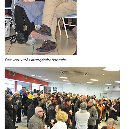
Des vœux très inter­gé­né­ra­tion­nels.