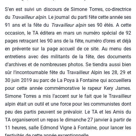
S’en est sui­vi un dis­cours de Simone Torres, co-direc­trice
du
Tra­vailleur alpin
. Le jour­nal du par­ti fête cette année ses
91 ans et la fête du
Tra­vailleur alpin
ses 90 étés. A cette
occa­sion, le TA édi­te­ra en mars un numé­ro spé­cial de 92
pages retra­çant les 90 ans de la fête, numé­ro d’ores et déjà
en pré­vente sur la page accueil de ce site. Au menu des
entre­tiens avec des mili­tants de la fête, des docu­ments
d’archives et de nom­breuses pho­tos. Se tien­dra aus­si bien
sûr l’incontournable fête du Tra­vailleur Alpin les 28, 29 et
30 juin 2019 au parc de La Poya à Fon­taine qui accueille­ra
pour cette année com­mé­mo­ra­tive le rapeur Kery James.
Simone Torres a mis l’accent sur le fait que le Tra­vailleur
alpin était un outil et une force pour les com­mu­nistes dont
peu des par­tis peuvent se pré­va­loir. Le TA et les Amis du
TA orga­ni­se­ront un repas le dimanche 27 jan­vier à par­tir de
11 heures, salle Edmond Vigne à Fon­taine, pour lan­cer les
fes­ti­vi­tés de cette année excep­tion­nelle.