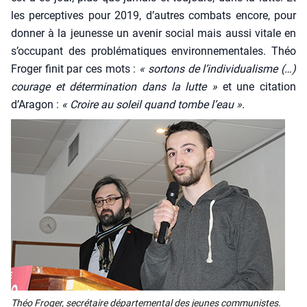
les per­cep­tives pour 2019, d’autres com­bats encore, pour
don­ner à la jeu­nesse un ave­nir social mais aus­si vitale en
s’occupant des pro­blé­ma­tiques envi­ron­ne­men­tales. Théo
Fro­ger finit par ces mots :
« sor­tons de l’individualisme (…)
cou­rage et déter­mi­na­tion dans la lutte »
et une cita­tion
d’Aragon :
« Croire au soleil quand tombe l’eau ».
Théo Fro­ger, secré­taire dépar­te­men­tal des jeunes com­mu­nistes.