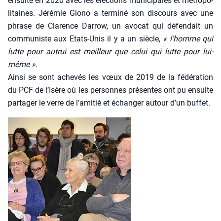
ensuite en 2020 avec les élec­tions muni­ci­pales et métro­po­
li­taines. Jéré­mie Gio­no a ter­mi­né son dis­cours avec une
phrase de Cla­rence Dar­row, un avo­cat qui défen­dait un
com­mu­niste aux Etats-Unis il y a un siècle,
« l’homme qui
lutte pour autrui est meilleur que celui qui lutte pour lui-
même ».
Ain­si se sont ache­vés les vœux de 2019 de la fédé­ra­tion
du PCF de l’Isère où les per­sonnes pré­sentes ont pu ensuite
par­ta­ger le verre de l’amitié et échan­ger autour d’un buf­fet.