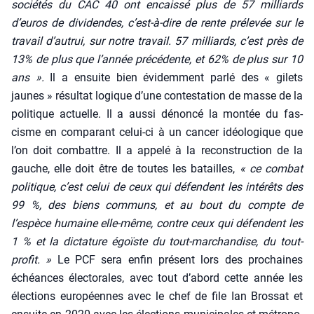
socié­tés du CAC 40 ont encais­sé plus de 57 mil­liards
d’euros de divi­dendes, c’est-à-dire de rente pré­le­vée sur le
tra­vail d’autrui, sur notre tra­vail. 57 mil­liards, c’est près de
13% de plus que l’année pré­cé­dente, et 62% de plus sur 10
ans ».
Il a ensuite bien évi­dem­ment par­lé des « gilets
jaunes » résul­tat logique d’une contes­ta­tion de masse de la
poli­tique actuelle. Il a aus­si dénon­cé la mon­tée du fas­
cisme en com­pa­rant celui-ci à un can­cer idéo­lo­gique que
l’on doit com­battre. Il a appe­lé à la recons­truc­tion de la
gauche, elle doit être de toutes les batailles,
« ce com­bat
poli­tique, c’est celui de ceux qui défendent les inté­rêts des
99 %, des biens com­muns, et au bout du compte de
l’espèce humaine elle-même, contre ceux qui défendent les
1 % et la dic­ta­ture égoïste du tout-mar­chan­dise, du tout-
pro­fit. »
Le PCF sera enfin pré­sent lors des pro­chaines
échéances élec­to­rales, avec tout d’abord cette année les
élec­tions euro­péennes avec le chef de file Ian Bros­sat et