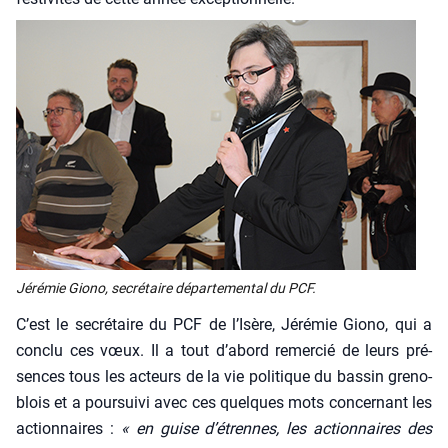
Jéré­mie Gio­no, secré­taire dépar­te­men­tal du PCF.
C’est le secré­taire du PCF de l’Isère, Jéré­mie Gio­no, qui a
conclu ces vœux. Il a tout d’abord remer­cié de leurs pré­
sences tous les acteurs de la vie poli­tique du bas­sin gre­no­
blois et a pour­sui­vi avec ces quelques mots concer­nant les
action­naires :
« en guise d’étrennes, les action­naires des