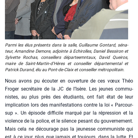
Par­mi les élus pré­sents dans la salle, Guillaume Gon­tard, séna­
teur, Aman­dine Demore, adjointe à Echi­rolles, Daniel Bes­si­ron et
Syl­vette Rochas, conseillers dépar­teemn­taux, David Quei­ros,
maire de Saint-Mar­tin-d’Hères et conseiller dépar­te­men­tal et
Patrick Durand, élu au Pont-de-Claix et conseiller métro­po­li­tain.
Nous avons pu écou­ter en ouver­ture de ces vœux Théo
Fro­ger secré­taire de la JC de l’Isère. Les jeunes com­mu­
nistes, au plus près des étu­diants, ont fait état de leur
impli­ca­tion lors des mani­fes­ta­tions contre la loi « Par­cour­
sup ». Un épi­sode dif­fi­cile mar­qué par la répres­sion et la
vio­lence de la police, et le silence pesant du gou­ver­ne­ment.
Mais cela ne décou­rage pas la jeu­nesse com­mu­niste qui
est à ce jour, plus que jamais et tou­jours, dans la lutte. Et