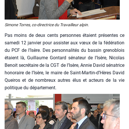
Simone Torres, co-direc­trice du Tra­vailleur alpin.
Pas moins de deux cents per­sonnes étaient pré­sentes ce
same­di 12 jan­vier pour assis­ter aux vœux de la fédé­ra­tion
du PCF de l’Isère. Des per­son­na­li­tés du bas­sin gre­no­blois
étaient là, Guillaume Gon­tard séna­teur de l’Isère, Nico­las
Benoit secré­taire de la CGT de l’Isère, Annie David séna­trice
hono­raire de l’Isère, le maire de Saint-Martin‑d’Hères David
Quei­ros et de nom­breux autres élus et acteurs de la vie
poli­tique du dépar­te­ment.