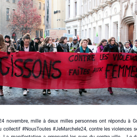
24 novembre, mille à deux milles per­sonnes ont répon­du à Gr
u col­lec­tif #Nous­Toutes #JeMarchele24, contre les vio­lences s
. La mani­fes­ta­tion a emprun­té les rues du centre ville. Le déf