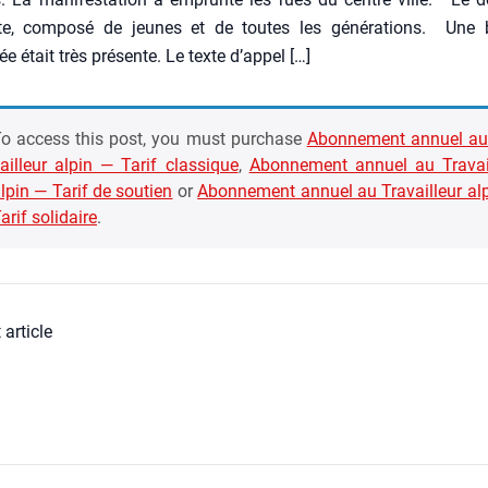
te, com­po­sé de jeunes et de toutes les géné­ra­tions. Une b
e était très pré­sente. Le texte d’appel […]
o access this post, you must pur­chase
Abon­ne­ment annuel au
ailleur alpin — Tarif clas­sique
,
Abon­ne­ment annuel au Tra­vai
lpin — Tarif de sou­tien
or
Abon­ne­ment annuel au Tra­vailleur al
arif soli­daire
.
 article