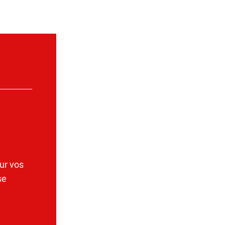
ur vos
se