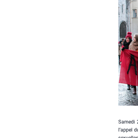
Same­di 
l’appel d
sexuelles