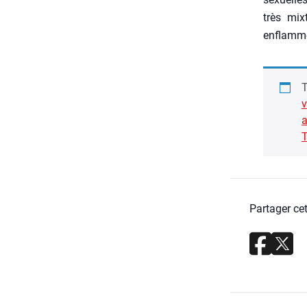
très mix
enflam­mé
T
v
a
T
Partager cet