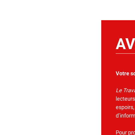
AV
Votre s
Le Trava
lecteurs
espoirs,
d’infor
Pour pr