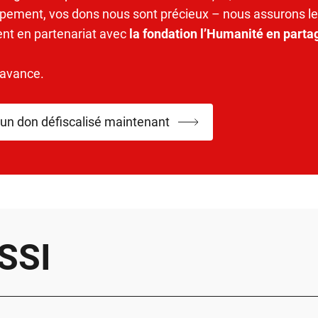
pement, vos dons nous sont précieux – nous assurons le
ent en partenariat avec
la fondation l’Humanité en parta
’avance.
 un don défiscalisé maintenant
SSI