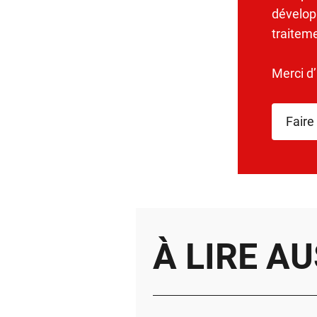
dévelop
traitem
Merci d
Faire
À LIRE AU