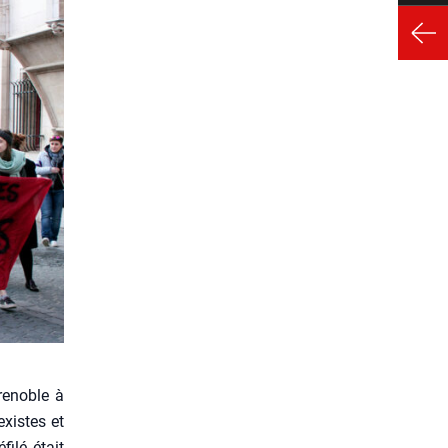
e­noble à
existes et
i­lé était