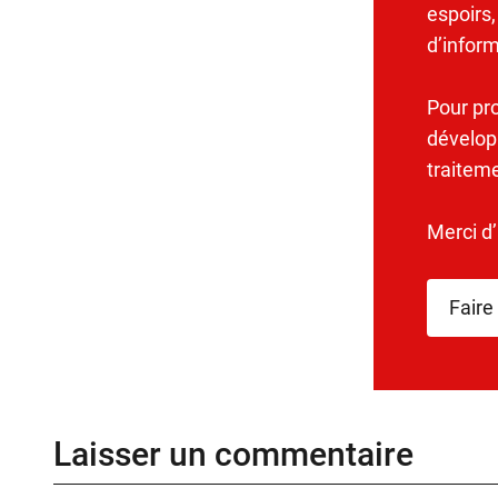
espoirs,
d’infor
Pour pr
dévelop
traitem
Merci d
Faire
Laisser un commentaire