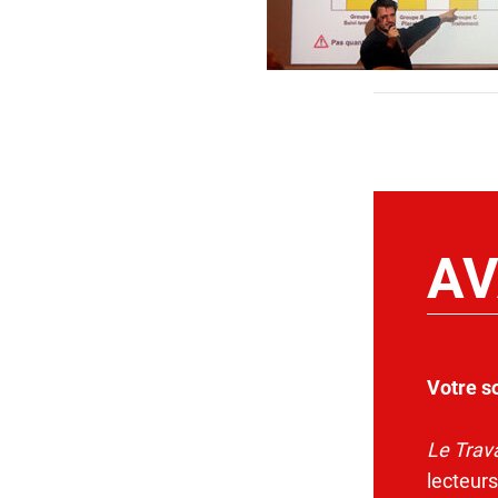
AV
Votre s
Le Trava
lecteurs