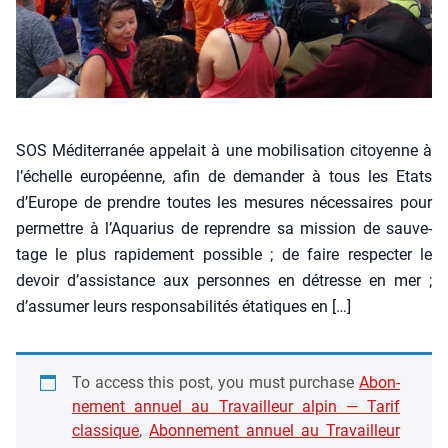
SOS Médi­ter­ra­née appe­lait à une mobi­li­sa­tion citoyenne à
l’échelle euro­péenne, afin de deman­der à tous les Etats
d’Eu­rope de prendre toutes les mesures néces­saires pour
per­mettre à l’Aquarius de reprendre sa mis­sion de sau­ve­
tage le plus rapi­de­ment pos­sible ; de faire res­pec­ter le
devoir d’as­sis­tance aux per­sonnes en détresse en mer ;
d’assumer leurs res­pon­sa­bi­li­tés éta­tiques en […]
To access this post, you must pur­chase
Abon­
ne­ment annuel au Tra­vailleur alpin — Tarif
clas­sique
,
Abon­ne­ment annuel au Tra­vailleur