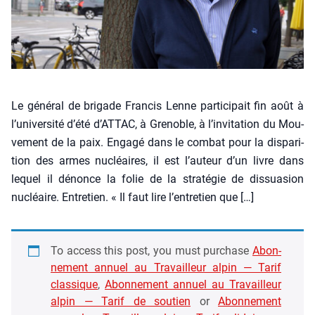
Le géné­ral de bri­gade Fran­cis Lenne par­ti­ci­pait fin août à
l’université d’été d’ATTAC, à Gre­noble, à l’invitation du Mou­
ve­ment de la paix. Enga­gé dans le com­bat pour la dis­pa­ri­
tion des armes nucléaires, il est l’auteur d’un livre dans
lequel il dénonce la folie de la stra­té­gie de dis­sua­sion
nucléaire. Entre­tien. « Il faut lire l’en­tre­tien que […]
To access this post, you must pur­chase
Abon­
ne­ment annuel au Tra­vailleur alpin — Tarif
clas­sique
,
Abon­ne­ment annuel au Tra­vailleur
alpin — Tarif de sou­tien
or
Abon­ne­ment