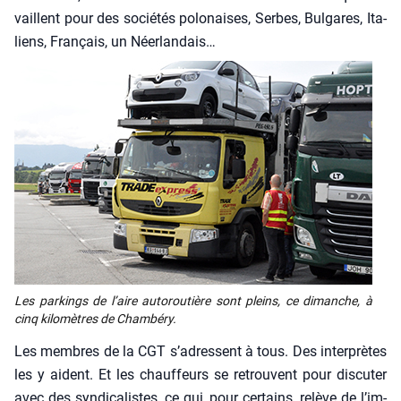
vaillent pour des socié­tés polo­naises, Serbes, Bul­gares, Ita­
liens, Fran­çais, un Néer­lan­dais…
Les par­kings de l’aire auto­rou­tière sont pleins, ce dimanche, à
cinq kilo­mètres de Cham­bé­ry.
Les membres de la CGT s’a­dressent à tous. Des inter­prètes
les y aident. Et les chauf­feurs se retrouvent pour dis­cu­ter
avec des syn­di­ca­listes, ce qui, pour cer­tains, relève de l’im­