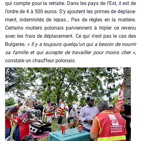
qui compte pour la retraite. Dans les pays de l’Est, il est de
l’ordre de 4 à 500 euros. S’y ajoutent les primes de dépla­ce­
ment, indem­ni­tés de repas… Pas de règles en la matière.
Cer­tains rou­tiers polo­nais par­viennent à tri­pler ce reve­nu
avec les frais de dépla­ce­ment. Ce qui n’est pas le cas des
Bul­gares.
« Il y a tou­jours quel­qu’un qui a besoin de nour­rir
sa famille et qui accepte de tra­vailler pour moins cher »
,
constate un chauf­feur polo­nais.