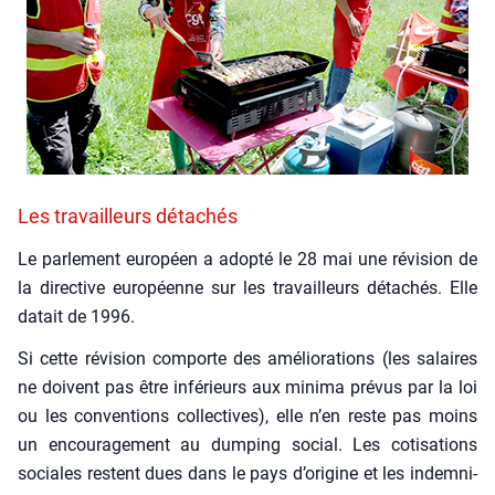
Les travailleurs détachés
Le par­le­ment euro­péen a adop­té le 28 mai une révi­sion de
la direc­tive euro­péenne sur les tra­vailleurs déta­chés. Elle
datait de 1996.
Si cette révi­sion com­porte des amé­lio­ra­tions (les salaires
ne doivent pas être infé­rieurs aux mini­ma pré­vus par la loi
ou les conven­tions col­lec­tives), elle n’en reste pas moins
un encou­ra­ge­ment au dum­ping social. Les coti­sa­tions
sociales res­tent dues dans le pays d’o­ri­gine et les indem­ni­