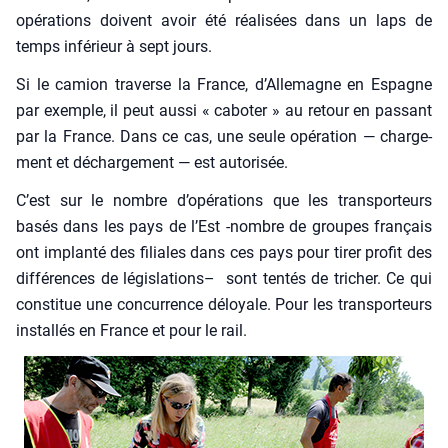
opé­ra­tions doivent avoir été réa­li­sées dans un laps de
temps infé­rieur à sept jours.
Si le camion tra­verse la France, d’Al­le­magne en Espagne
par exemple, il peut aus­si « cabo­ter » au retour en pas­sant
par la France. Dans ce cas, une seule opé­ra­tion — char­ge­
ment et déchar­ge­ment — est auto­ri­sée.
C’est sur le nombre d’o­pé­ra­tions que les trans­por­teurs
basés dans les pays de l’Est ‑nombre de groupes fran­çais
ont implan­té des filiales dans ces pays pour tirer pro­fit des
dif­fé­rences de légis­la­tions– sont ten­tés de tri­cher. Ce qui
consti­tue une concur­rence déloyale. Pour les trans­por­teurs
ins­tal­lés en France et pour le rail.