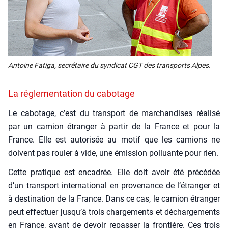
Antoine Fati­ga, secré­taire du syn­di­cat CGT des trans­ports Alpes.
La réglementation du cabotage
Le cabo­tage, c’est du trans­port de mar­chan­dises réa­li­sé
par un camion étran­ger à par­tir de la France et pour la
France. Elle est auto­ri­sée au motif que les camions ne
doivent pas rou­ler à vide, une émis­sion pol­luante pour rien.
Cette pra­tique est enca­drée. Elle doit avoir été pré­cé­dée
d’un trans­port inter­na­tio­nal en pro­ve­nance de l’é­tran­ger et
à des­ti­na­tion de la France. Dans ce cas, le camion étran­ger
peut effec­tuer jus­qu’à trois char­ge­ments et déchar­ge­ments
en France, avant de devoir repas­ser la fron­tière. Ces trois