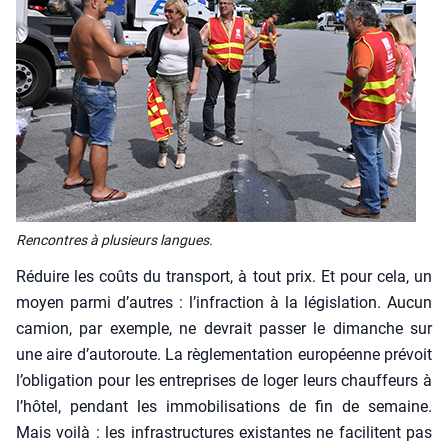
Ren­contres à plu­sieurs langues.
Réduire les coûts du trans­port, à tout prix. Et pour cela, un
moyen par­mi d’autres : l’in­frac­tion à la légis­la­tion. Aucun
camion, par exemple, ne devrait pas­ser le dimanche sur
une aire d’au­to­route. La règle­men­ta­tion euro­péenne pré­voit
l’o­bli­ga­tion pour les entre­prises de loger leurs chauf­feurs à
l’hô­tel, pen­dant les immo­bi­li­sa­tions de fin de semaine.
Mais voi­là : les infra­struc­tures exis­tantes ne faci­litent pas