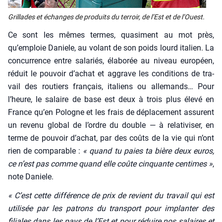
Grillades et échanges de pro­duits du ter­roir, de l’Est et de l’Ouest.
Ce sont les mêmes termes, qua­si­ment au mot près,
qu’emploie Daniele, au volant de son poids lourd ita­lien. La
concur­rence entre sala­riés, éla­bo­rée au niveau euro­péen,
réduit le pou­voir d’a­chat et aggrave les condi­tions de tra­
vail des rou­tiers fran­çais, ita­liens ou alle­mands… Pour
l’heure, le salaire de base est deux à trois plus éle­vé en
France qu’en Pologne et les frais de dépla­ce­ment assurent
un reve­nu glo­bal de l’ordre du double — à rela­ti­vi­ser, en
terme de pou­voir d’a­chat, par des coûts de la vie qui n’ont
rien de com­pa­rable :
« quand tu paies ta bière deux euros,
ce n’est pas comme quand elle coûte cin­quante cen­times »
,
note Daniele.
« C’est cette dif­fé­rence de prix de revient du tra­vail qui est
uti­li­sée par les patrons du trans­port pour implan­ter des
filiales dans les pays de l’Est et pour réduire nos salaires et