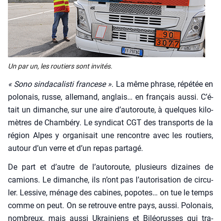
Un par un, les rou­tiers sont invi­tés.
« Sono sin­da­ca­lis­ti fran­cese »
. La même phrase, répé­tée en
polo­nais, russe, alle­mand, anglais… en fran­çais aus­si. C’é­
tait un dimanche, sur une aire d’au­to­route, à quelques kilo­
mètres de Cham­bé­ry. Le syn­di­cat CGT des trans­ports de la
région Alpes y orga­ni­sait une ren­contre avec les rou­tiers,
autour d’un verre et d’un repas par­ta­gé.
De part et d’autre de l’au­to­route, plu­sieurs dizaines de
camions. Le dimanche, ils n’ont pas l’au­to­ri­sa­tion de cir­cu­
ler. Les­sive, ménage des cabines, popotes… on tue le temps
comme on peut. On se retrouve entre pays, aus­si. Polo­nais,
nom­breux, mais aus­si Ukrai­niens et Biléo­russes qui tra­