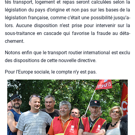
tés trans­port, loge­ment et repas seront cal­cu­lées selon la
légis­la­tion du pays d’o­ri­gine et non pas sur les bases de la
légis­la­tion fran­çaise, comme c’é­tait une pos­si­bi­li­té jus­qu’a­
lors. Aucune dis­po­si­tion n’est prise pour inter­ve­nir sur la
sous-trai­tance en cas­cade qui favo­rise la fraude au déta­
che­ment.
Notons enfin que le trans­port rou­tier inter­na­tio­nal est exclu
des dis­po­si­tions de cette nou­velle direc­tive.
Pour l’Eu­rope sociale, le compte n’y est pas.