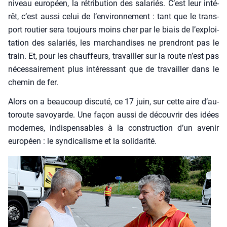
niveau euro­péen, la rétri­bu­tion des sala­riés. C’est leur inté­
rêt, c’est aus­si celui de l’en­vi­ron­ne­ment : tant que le trans­
port rou­tier sera tou­jours moins cher par le biais de l’ex­ploi­
ta­tion des sala­riés, les mar­chan­dises ne pren­dront pas le
train. Et, pour les chauf­feurs, tra­vailler sur la route n’est pas
néces­sai­re­ment plus inté­res­sant que de tra­vailler dans le
che­min de fer.
Alors on a beau­coup dis­cu­té, ce 17 juin, sur cette aire d’au­
to­route savoyarde. Une façon aus­si de décou­vrir des idées
modernes, indis­pen­sables à la construc­tion d’un ave­nir
euro­péen : le syn­di­ca­lisme et la soli­da­ri­té.