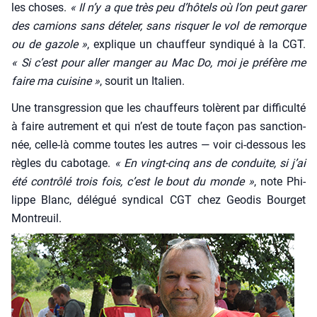
les choses.
« Il n’y a que très peu d’hô­tels où l’on peut garer
des camions sans déte­ler, sans ris­quer le vol de remorque
ou de gazole »
, explique un chauf­feur syn­di­qué à la CGT.
« Si c’est pour aller man­ger au Mac Do, moi je pré­fère me
faire ma cui­sine »
, sou­rit un Ita­lien.
Une trans­gres­sion que les chauf­feurs tolèrent par dif­fi­cul­té
à faire autre­ment et qui n’est de toute façon pas sanc­tion­
née, celle-là comme toutes les autres — voir ci-des­sous les
règles du cabo­tage.
« En vingt-cinq ans de conduite, si j’ai
été contrô­lé trois fois, c’est le bout du monde »
, note Phi­
lippe Blanc, délé­gué syn­di­cal CGT chez Geo­dis Bour­get
Mon­treuil.