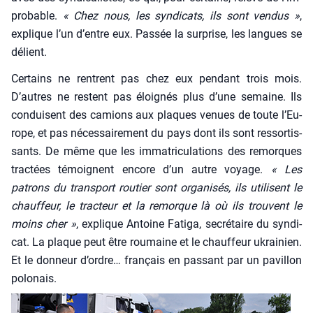
pro­bable.
« Chez nous, les syn­di­cats, ils sont ven­dus »
,
explique l’un d’entre eux. Pas­sée la sur­prise, les langues se
délient.
Cer­tains ne rentrent pas chez eux pen­dant trois mois.
D’autres ne res­tent pas éloi­gnés plus d’une semaine. Ils
conduisent des camions aux plaques venues de toute l’Eu­
rope, et pas néces­sai­re­ment du pays dont ils sont res­sor­tis­
sants. De même que les imma­tri­cu­la­tions des remorques
trac­tées témoignent encore d’un autre voyage.
« Les
patrons du trans­port rou­tier sont orga­ni­sés, ils uti­lisent le
chauf­feur, le trac­teur et la remorque là où ils trouvent le
moins cher »
, explique Antoine Fati­ga, secré­taire du syn­di­
cat. La plaque peut être rou­maine et le chauf­feur ukrai­nien.
Et le don­neur d’ordre… fran­çais en pas­sant par un pavillon
polo­nais.