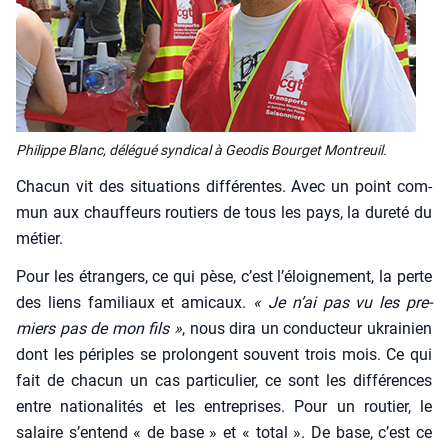
Phi­lippe Blanc, délé­gué syn­di­cal à Geo­dis Bour­get Mon­treuil.
Cha­cun vit des situa­tions dif­fé­rentes. Avec un point com­
mun aux chauf­feurs rou­tiers de tous les pays, la dure­té du
métier.
Pour les étran­gers, ce qui pèse, c’est l’é­loi­gne­ment, la perte
des liens fami­liaux et ami­caux.
« Je n’ai pas vu les pre­
miers pas de mon fils »
, nous dira un conduc­teur ukrai­nien
dont les périples se pro­longent sou­vent trois mois. Ce qui
fait de cha­cun un cas par­ti­cu­lier, ce sont les dif­fé­rences
entre natio­na­li­tés et les entre­prises. Pour un rou­tier, le
salaire s’en­tend « de base » et « total ». De base, c’est ce