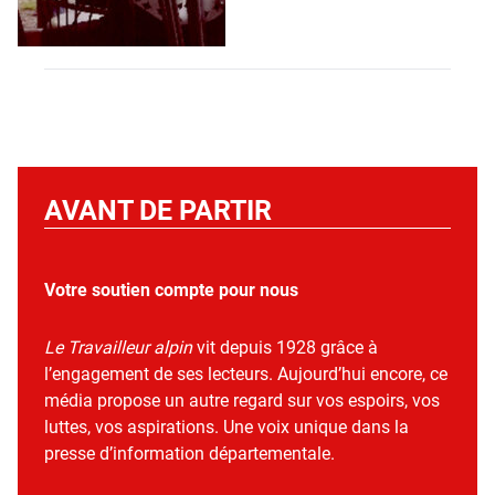
AVANT DE PARTIR
Votre soutien compte pour nous
Le Travailleur alpin
vit depuis 1928 grâce à
l’engagement de ses lecteurs. Aujourd’hui encore, ce
média propose un autre regard sur vos espoirs, vos
luttes, vos aspirations. Une voix unique dans la
presse d’information départementale.