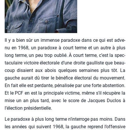
Il y a bien sûr un immense para­doxe dans ce qui est adve­
nu en 1968, un para­doxe à court terme et un autre à plus
long terme, un peu trop oublié. À court terme, c’est la spec­
ta­cu­laire vic­toire élec­to­rale d’une droite gaul­liste que beau­
coup disaient aux abois quelques semaines plus tôt. La
gauche aurait dû tirer le béné­fice élec­to­ral du mou­ve­ment.
En fait elle est per­dante, péna­li­sée par une forte abs­ten­tion.
Et le PCF en est la prin­ci­pale vic­time, même s’il récu­père la
mise un an plus tard, avec le score de Jacques Duclos à
l’élection pré­si­den­tielle.
Le para­doxe à plus long terme n’interroge pas moins. Dans
les années qui suivent 1968, la gauche reprend l’offensive