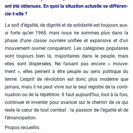
ont été obte­nues. En quoi la situa­tion actuelle se dif­fé­ren­
cie-t-elle ?
La soif d’égalité, de digni­té et de soli­da­ri­té est tou­jours aus­
si forte qu’en 1968, mais nous ne sommes plus dans la
phase d’une classe ouvrière uni­fiée et expan­sive et d’un
mou­ve­ment ouvrier conqué­rant. Les caté­go­ries popu­laires
sont tou­jours bien là, majo­ri­taires dans le peuple, mais
elles sont dis­per­sées. Ne fai­sant pas encore « mou­ve­
ment », elles peinent à être peuple au sens poli­tique du
terme. L’esprit de révo­lu­tion est donc plus moderne que
jamais, mais il ne peut vivre sur le seul registre de la conti­
nua­tion ou de la répé­ti­tion. Il faut aujourd’hui, tout à la fois,
conti­nuer et inven­ter pour avan­cer sur le che­min de ce qui
reste le cœur de tout com­bat : la pas­sion de l’égalité et de
l’émancipation.
Propos recueillis