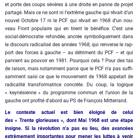
et porte des coups sévères à une droite en panne de pro­jet
par­ta­gé. Mais ce ne sont ni l’extrême gauche qui rêvait d’un
nou­vel Octobre 17 ni le PCF qui rêvait en 1968 d’un nou­
veau Front popu­laire qui en tirent le béné­fice. C’est une
social-démo­cra­tie refon­dée, ancrée sym­bo­li­que­ment dans
le dis­cours radi­ca­li­sé des années 1968, qui ren­verse le rap­
port des forces à gauche – au détri­ment du PCF – et qui
par­vient au pou­voir en 1981. Pour­quoi cela ? Pour des tas
de rai­son, mais notam­ment parce que le PCF n’a pas suf­fi­
sam­ment sai­si ce que le mou­ve­ment de 1968 appe­lait de
radi­ca­li­té trans­for­ma­trice concrète. Du coup, la logique
« key­né­sienne » du pro­gramme com­mun et l’union de la
gauche ont pro­fi­té d’abord au PS de Fran­çois Mit­ter­rand.
Le contexte actuel est bien éloi­gné de celui
des « Trente glo­rieuses », dont Mai 1968 est une étape
insigne. Si la révo­lu­tion n’a pas eu lieu, des avan­cées
extrê­me­ment impor­tantes pour mener les luttes à venir