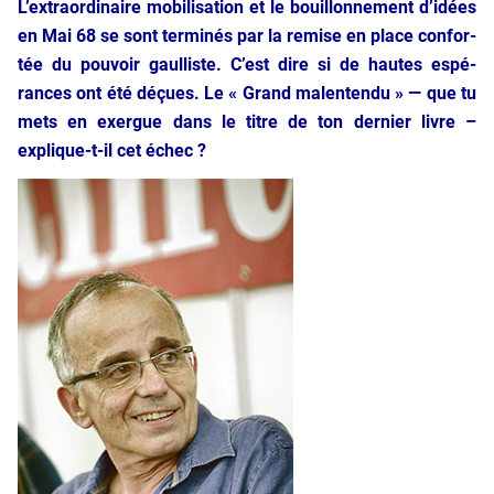
L’extraordinaire mobi­li­sa­tion et le bouillon­ne­ment d’idées
en Mai 68 se sont ter­mi­nés par la remise en place confor­
tée du pou­voir gaul­liste. C’est dire si de hautes espé­
rances ont été déçues. Le « Grand mal­en­ten­du » — que tu
mets en exergue dans le titre de ton der­nier livre –
explique-t-il cet échec ?