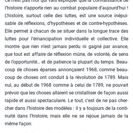
Ce n’est pas moi qui vais expli­quer que la connais­sance de
l’histoire n’apporte rien au com­bat popu­laire d’aujourd’hui !
L’histoire, sur­tout celle des luttes, est une source inépui­
sable de réflexions, d’hypothèses et de contre-hypo­thèses.
Elle per­met à cha­cun de se situer dans la longue trace des
luttes pour l’émancipation indi­vi­duelle et col­lec­tive. Elle
montre que rien n’est jamais per­du ni gagné par avance,
que tout est affaire de réflexion mûrie, de volon­té, de sens
de l’opportunité… et de patience la plu­part du temps. Beau­
coup de choses éparses annon­çaient 1968, comme beau­
coup de choses ont conduit à la révo­lu­tion de 1789. Mais
nul, au début de 1968 comme à celui de 1789, ne pou­vait
pré­voir que les choses allaient se cris­tal­li­ser de façon aus­si
rapide et aus­si spec­ta­cu­laire. Le tout, c’est de ne pas cher­
cher dans l’histoire des modèles : il y a tou­jours de la conti­
nui­té dans l’histoire, mais elle ne se rejoue jamais de la
même façon.