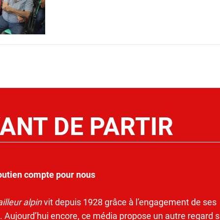
ANT DE PARTIR
outien compte pour nous
illeur alpin
vit depuis 1928 grâce à l’engagement de ses
. Aujourd’hui encore, ce média propose un autre regard s