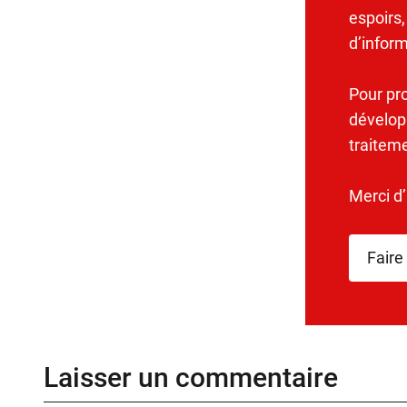
espoirs,
d’infor
Pour pr
dévelop
traitem
Merci d
Faire
Laisser un commentaire