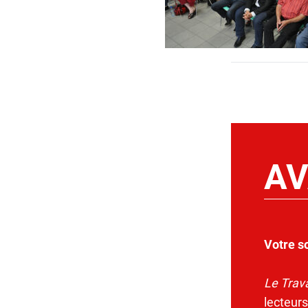
AV
Votre s
Le Trava
lecteurs