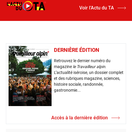
Voir l’Actu du TA
DERNIÈRE ÉDITION
Retrouvez le dernier numéro du
magazine
le Travailleur alpin
.
L’actualité iséroise, un dossier complet
et des rubriques magazine, sciences,
histoire sociale, randonnée,
gastronomie...
Accès à la dernière édition