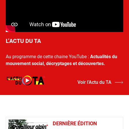
L’ACTU DU TA
Au programme de cette chaine YouTube :
Actualités du
mouvement social, décryptages et découvertes.
Voir l’Actu du TA
DERNIÈRE ÉDITION