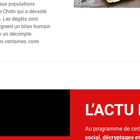
e aux populations
ne Chido qui a dévasté
 Les dégâts sont
aignent un bilan humain
on un décompte
s centaines, voire
L’ACTU
Au programme de cett
social, décryptages e