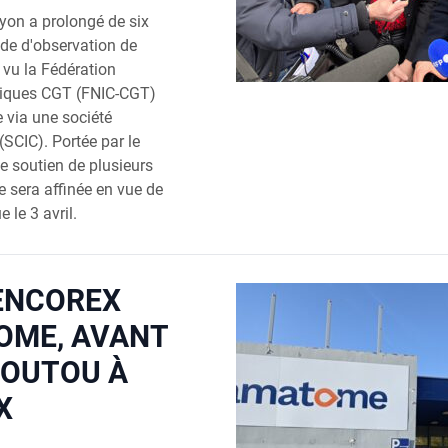
yon a prolongé de six
ode d'observation de
 vu la Fédération
miques CGT (FNIC-CGT)
e via une société
 (SCIC). Portée par le
le soutien de plusieurs
fre sera affinée en vue de
 le 3 avril.
VENCOREX
OME, AVANT
POUTOU À
X