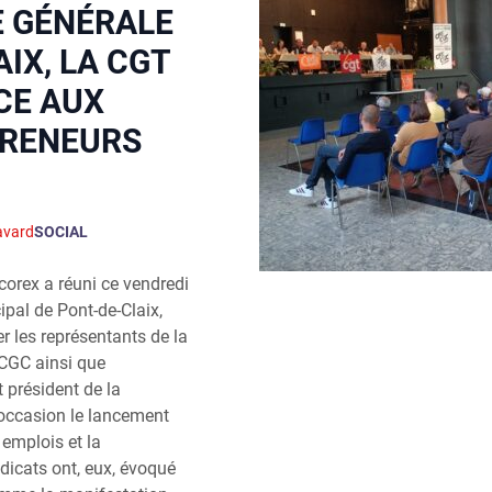
E GÉNÉRALE
IX, LA CGT
CE AUX
PRENEURS
avard
SOCIAL
orex a réuni ce vendredi
pal de Pont-de-Claix,
 les représentants de la
-CGC ainsi que
t président de la
occasion le lancement
 emplois et la
dicats ont, eux, évoqué