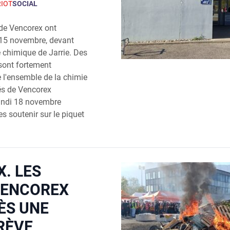
RIOT
SOCIAL
de Vencorex ont
i 15 novembre, devant
 chimique de Jarrie. Des
 sont fortement
e l'ensemble de la chimie
és de Vencorex
 lundi 18 novembre
es soutenir sur le piquet
. LES
VENCOREX
ÈS UNE
RÈVE