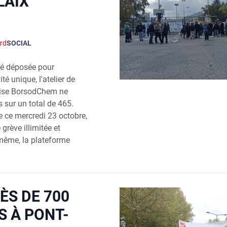
LAIX
rd
SOCIAL
été déposée pour
té unique, l'atelier de
roise BorsodChem ne
 sur un total de 465.
 ce mercredi 23 octobre,
grève illimitée et
même, la plateforme
ÈS DE 700
 À PONT-