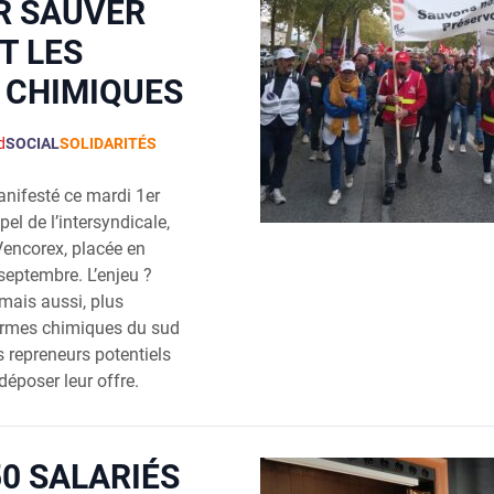
R SAUVER
T LES
 CHIMIQUES
d
SOCIAL
SOLIDARITÉS
nifesté ce mardi 1er
pel de l’intersyndicale,
 Vencorex, placée en
septembre. L’enjeu ?
 mais aussi, plus
ormes chimiques du sud
es repreneurs potentiels
déposer leur offre.
50 SALARIÉS