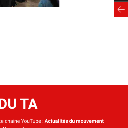
 DU TA
e chaine YouTube :
Actualités du mouvement