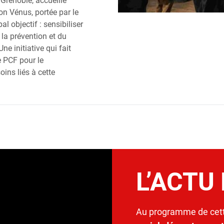
 Grenoble, accueille
on Vénus, portée par le
al objectif : sensibiliser
la prévention et du
ne initiative qui fait
le PCF pour le
ins liés à cette
L’ACTU
Au programme de cett