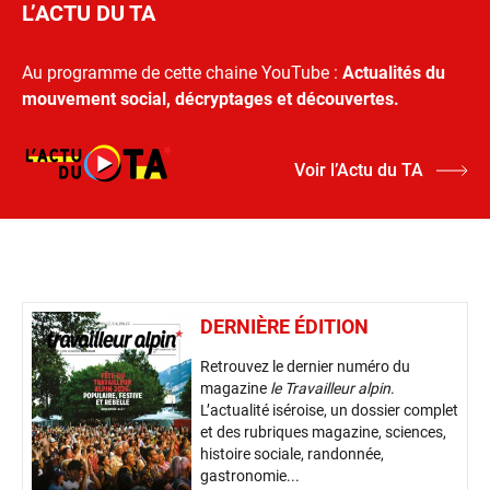
L’ACTU DU TA
Au programme de cette chaine YouTube :
Actualités du
mouvement social, décryptages et découvertes.
Voir l’Actu du TA
DERNIÈRE ÉDITION
Retrouvez le dernier numéro du
magazine
le Travailleur alpin
.
L’actualité iséroise, un dossier complet
et des rubriques magazine, sciences,
histoire sociale, randonnée,
gastronomie...