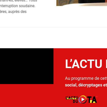
ignant-es, élèves… Tous
 interruption soudaine.
Hères, auprès des
L’ACTU
Au programme de cett
social, décryptages e