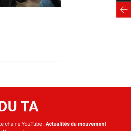
 DU TA
e chaine YouTube :
Actualités du mouvement