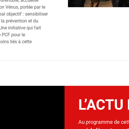
 Grenoble, accueille
on Vénus, portée par le
al objectif : sensibiliser
la prévention et du
ne initiative qui fait
le PCF pour le
ins liés à cette
L’ACTU
Au programme de cett