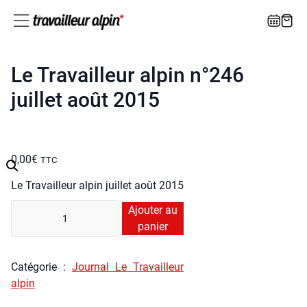
Le Travailleur alpin n°246
juillet août 2015
0,00
€
TTC
Le Tra­vailleur alpin juillet août 2015
quan­
Ajouter au
ti­
panier
té
de
Caté­go­rie :
Jour­nal Le Tra­vailleur
Le
alpin
Tra­
vailleur