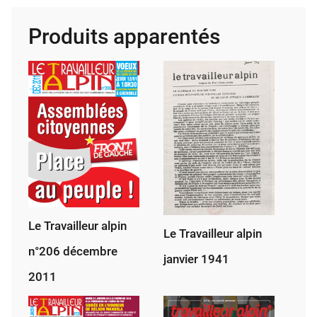
alpin
Produits apparentés
n°246
juillet
août
2015
Le Travailleur alpin
Le Travailleur alpin
n°206 décembre
janvier 1941
2011