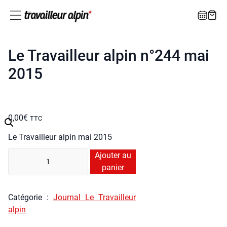
Le Travailleur alpin n°244 mai
2015
0,00
€
TTC
Le Tra­vailleur alpin mai 2015
quan­
Ajouter au
ti­
panier
té
de
Caté­go­rie :
Jour­nal Le Tra­vailleur
Le
alpin
Tra­
vailleur