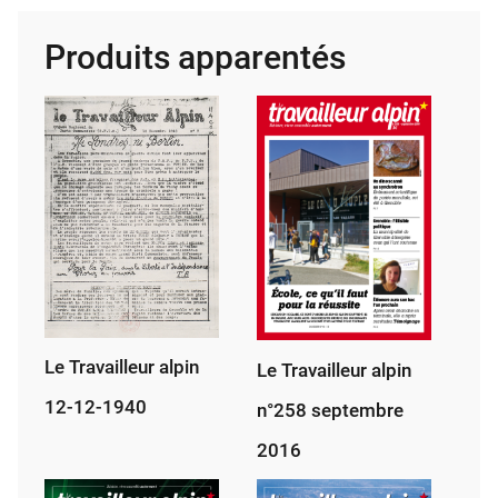
alpin
Produits apparentés
n°244
mai
2015
Le Travailleur alpin
Le Travailleur alpin
12-12-1940
n°258 septembre
2016