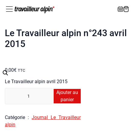
Le Travailleur alpin n°243 avril
2015
0,00
€
TTC
Le Tra­vailleur alpin avril 2015
quan­
Ajouter au
ti­
panier
té
de
Caté­go­rie :
Jour­nal Le Tra­vailleur
Le
alpin
Tra­
vailleur