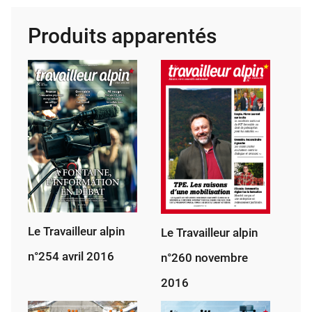
alpin
Produits apparentés
n°243
avril
2015
Le Travailleur alpin
Le Travailleur alpin
n°254 avril 2016
n°260 novembre
2016