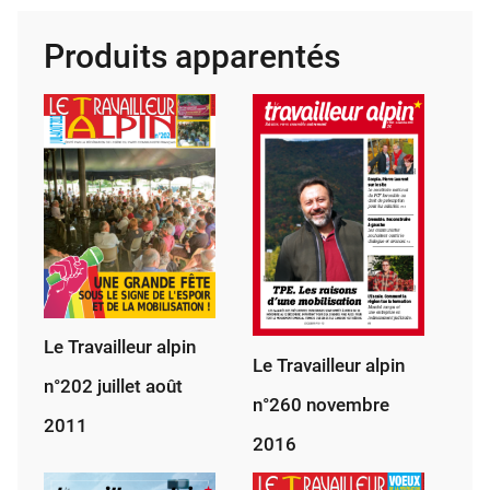
alpin
Produits apparentés
n°
247
sep­
tembre
2015
Le Travailleur alpin
Le Travailleur alpin
n°202 juillet août
n°260 novembre
2011
2016