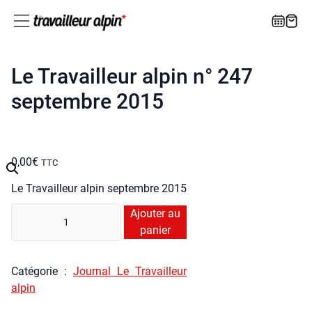
Le Travailleur alpin n° 247
septembre 2015
0,00
€
TTC
Le Tra­vailleur alpin sep­tembre 2015
quan­
Ajouter au
ti­
panier
té
de
Caté­go­rie :
Jour­nal Le Tra­vailleur
Le
alpin
Tra­
vailleur