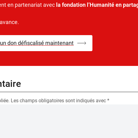
ent en partenariat avec
la fondation l’Humanité en parta
’avance.
 un don défiscalisé maintenant
taire
liée.
Les champs obligatoires sont indiqués avec
*