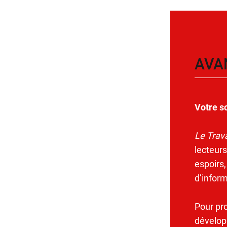
AVA
Votre s
Le Trava
lecteurs
espoirs,
d’infor
Pour pr
dévelop