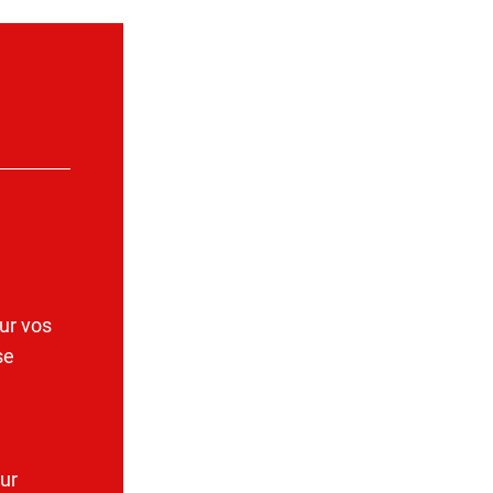
ur vos
se
ur