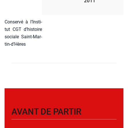
2011
Conser­vé à l’Ins­ti­
tut CGT d’his­toire
sociale Saint-Mar­
tin‑d’Hères
AVANT DE PARTIR