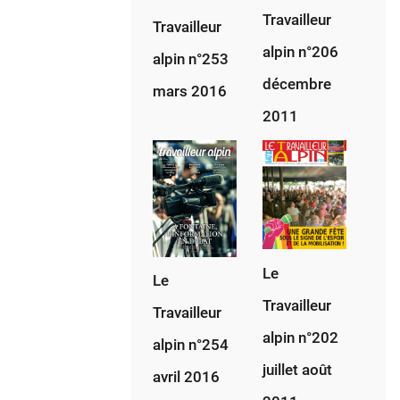
02-
Travailleur
1945
Travailleur
alpin n°206
alpin n°253
décembre
mars 2016
2011
Le
Le
Travailleur
Travailleur
alpin n°202
alpin n°254
juillet août
avril 2016