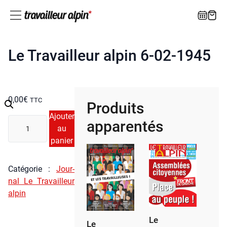
Le Travailleur alpin 6-02-1945
0,00
€
TTC
Produits
Ajouter
quan­
apparentés
au
ti­
panier
té
de
Le
Caté­go­rie :
Jour­
Tra­
nal Le Tra­vailleur
vailleur
alpin
alpin
6-
Le
Le