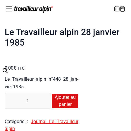
Le Travailleur alpin 28 janvier
1985
0,00
€
TTC
Le Tra­vailleur alpin n°448 28 jan­
vier 1985
quan­
Ajouter au
ti­
panier
té
de
Caté­go­rie :
Jour­nal Le Tra­vailleur
Le
alpin