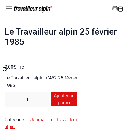
Le Travailleur alpin 25 février
1985
0,00
€
TTC
Le Tra­vailleur alpin n°452 25 février
1985
quan­
Ajouter au
ti­
panier
té
de
Caté­go­rie :
Jour­nal Le Tra­vailleur
Le
alpin