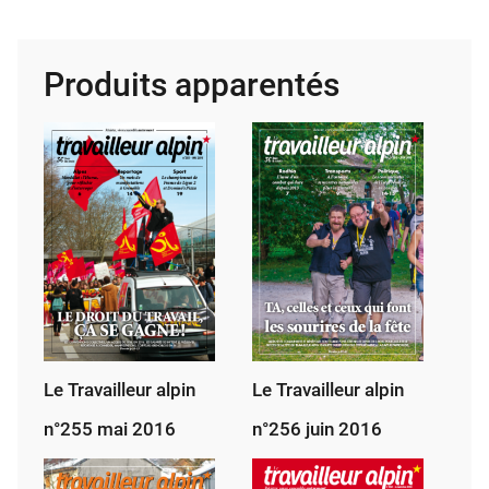
Tra­
vailleur
alpin
Produits apparentés
25
février
1985
Le Travailleur alpin
Le Travailleur alpin
n°255 mai 2016
n°256 juin 2016