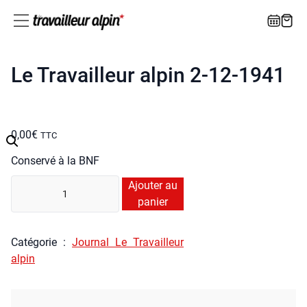
Le Travailleur alpin 2-12-1941
0,00
€
TTC
Conser­vé à la BNF
quan­
Ajouter au
ti­
panier
té
de
Caté­go­rie :
Jour­nal Le Tra­vailleur
Le
alpin
Tra­
vailleur
alpin