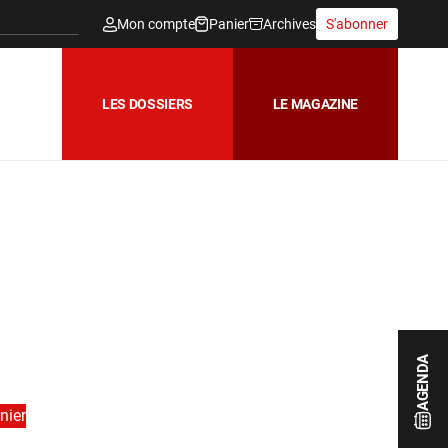
Mon compte
Panier
Archives
S'abonner
LES DOSSIERS
LE MAGAZINE
6
AGENDA
nier