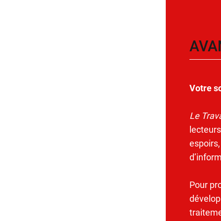
AVA
Votre s
Le Trava
lecteurs
espoirs,
d’infor
Pour pr
dévelop
traitem