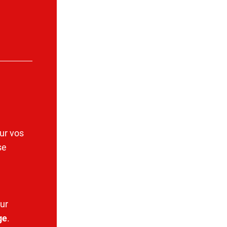
ur vos
se
ur
ge
.