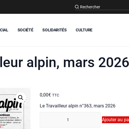
CIAL
SOCIÉTÉ
SOLIDARITÉS
CULTURE
lleur alpin, mars 202
0,00
€
TTC
Le Tra­vailleur alpin n°363, mars 2026
quan­
Ajouter au pa
ti­
té