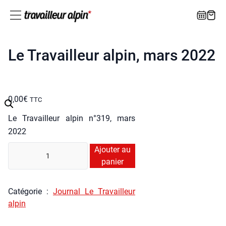
Le Travailleur alpin, mars 2022
0,00
€
TTC
Le Tra­vailleur alpin n°319, mars
2022
quan­
Ajouter au
ti­
panier
té
de
Caté­go­rie :
Jour­nal Le Tra­vailleur
Le
alpin
Tra­
vailleur