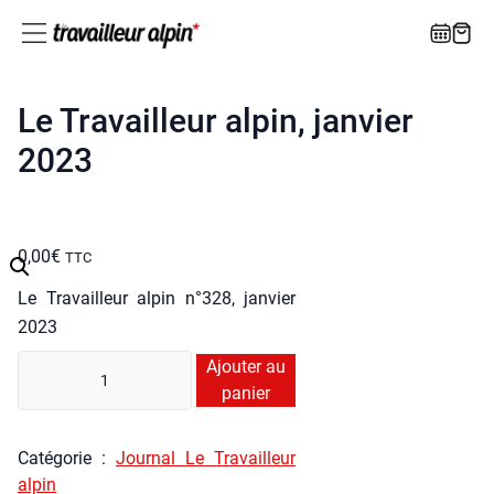
Le Travailleur alpin, janvier
2023
0,00
€
TTC
Le Tra­vailleur alpin n°328, jan­vier
2023
quan­
Ajouter au
ti­
panier
té
de
Caté­go­rie :
Jour­nal Le Tra­vailleur
Le
alpin