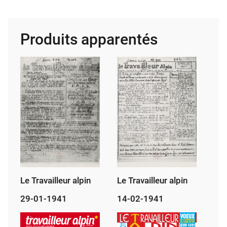
Tra­
vailleur
alpin,
Produits apparentés
jan­
vier
2023
Le Travailleur alpin
Le Travailleur alpin
29-01-1941
14-02-1941