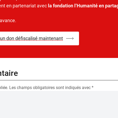
ent en partenariat avec
la fondation l’Humanité en parta
’avance.
 un don défiscalisé maintenant
taire
liée.
Les champs obligatoires sont indiqués avec
*