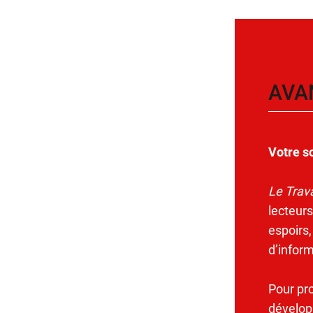
AVA
Votre s
Le Trava
lecteurs
espoirs,
d’infor
Pour pr
dévelop