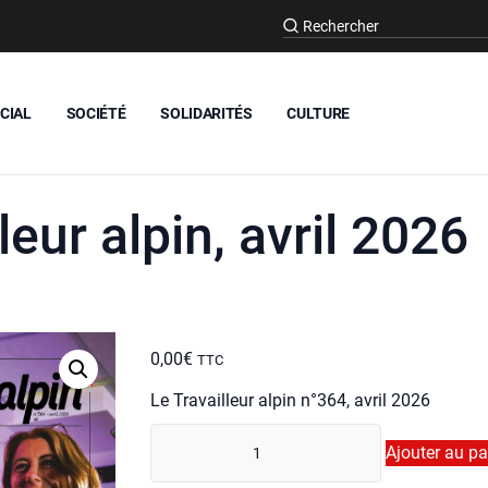
CIAL
SOCIÉTÉ
SOLIDARITÉS
CULTURE
leur alpin, avril 2026
0,00
€
TTC
Le Tra­vailleur alpin n°364, avril 2026
quan­
Ajouter au pa
ti­
té