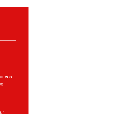
ur vos
se
ur