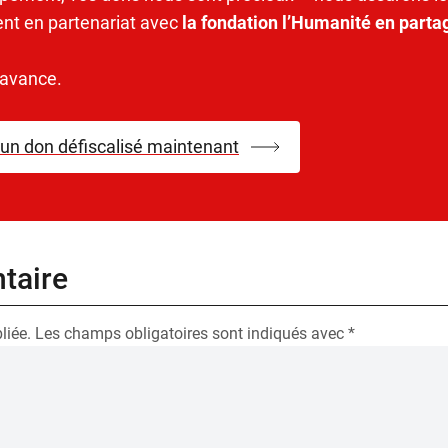
ent en partenariat avec
la fondation l’Humanité en parta
’avance.
 un don défiscalisé maintenant
taire
liée.
Les champs obligatoires sont indiqués avec
*