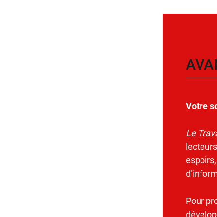
AVA
Votre s
Le Trava
lecteurs
espoirs,
d’infor
Pour pr
dévelop