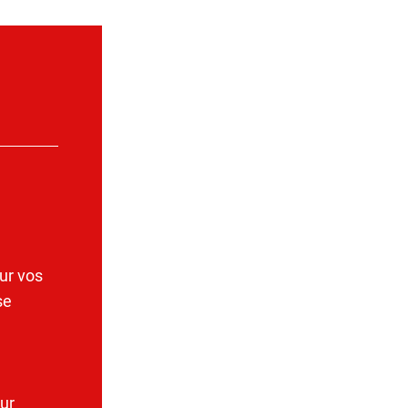
ur vos
se
ur