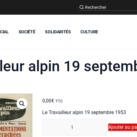
CIAL
SOCIÉTÉ
SOLIDARITÉS
CULTURE
lleur alpin 19 septe
0,00
€
TTC
Le Tra­vailleur alpin 19 sep­tembre 1953
quan­
Ajouter au pa
ti­
té