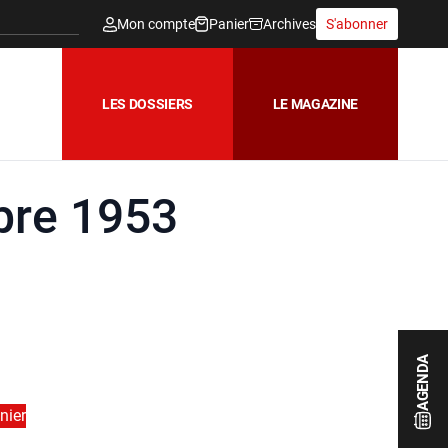
Mon compte
Panier
Archives
S'abonner
LES DOSSIERS
LE MAGAZINE
mbre 1953
AGENDA
nier