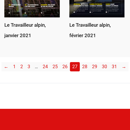
Le Travailleur alpin,
Le Travailleur alpin,
janvier 2021
février 2021
←
1
2
3
…
24
25
26
27
28
29
30
31
→