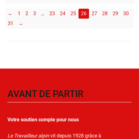
←
1
2
3
…
23
24
25
26
27
28
29
30
31
→
AVANT DE PARTIR
Votre soutien compte pour nous
Le Travailleur alpin
vit depuis 1928 grâce à