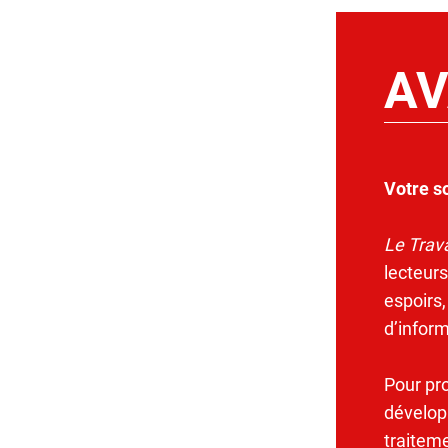
AV
Votre s
Le Trava
lecteurs
espoirs,
d’infor
Pour pr
dévelop
traitem