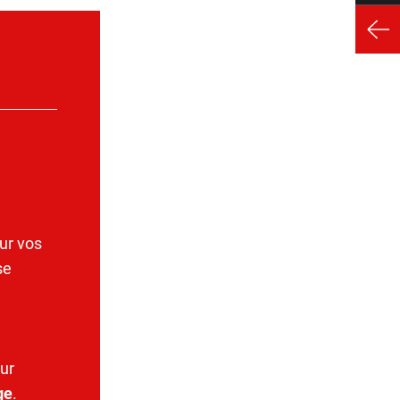
ur vos
se
ur
ge
.