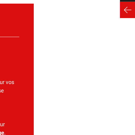
ur vos
se
ur
ge
.