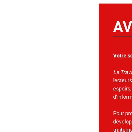
AV
Votre s
Le Trava
lecteurs
espoirs,
d’infor
Pour pr
dévelop
traitem