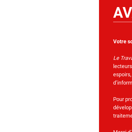
AV
Votre s
Le Trava
lecteurs
espoirs,
d’infor
Pour pr
dévelop
traitem