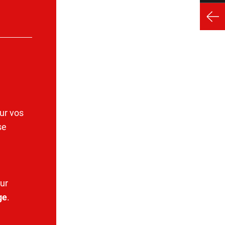
ur vos
se
ur
ge
.