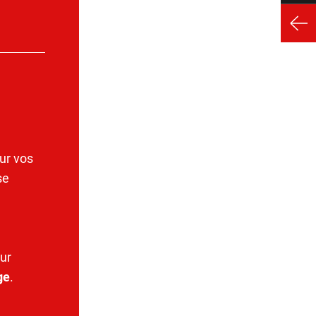
ur vos
se
ur
ge
.