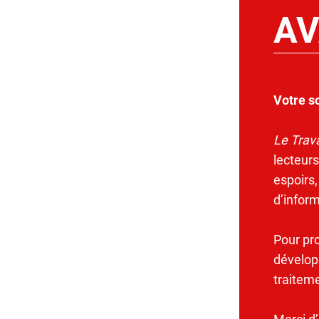
AV
Votre s
Le Trava
lecteurs
espoirs,
d’infor
Pour pr
dévelop
traitem