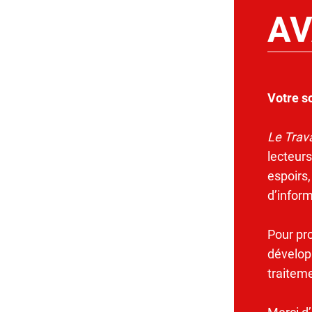
AV
Votre s
Le Trava
lecteurs
espoirs,
d’infor
Pour pr
dévelop
traitem