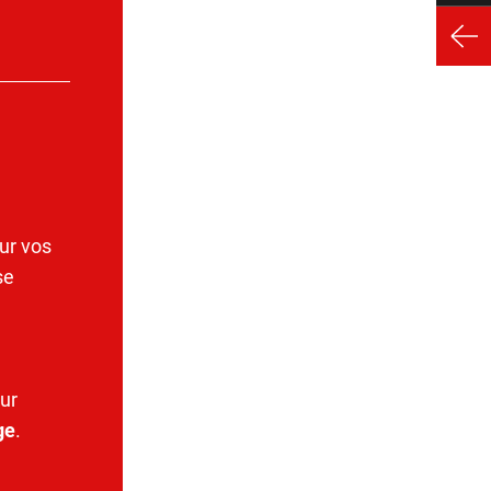
ur vos
se
ur
ge
.