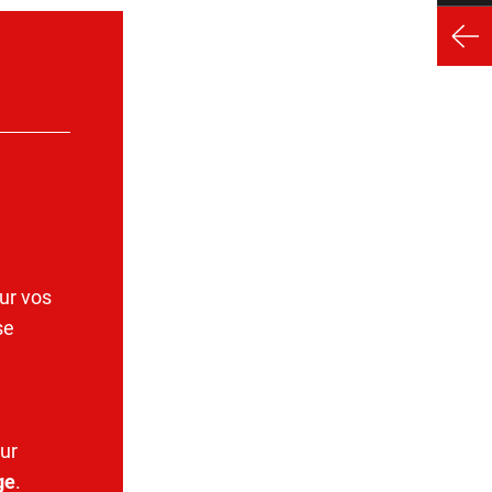
ur vos
se
ur
ge
.