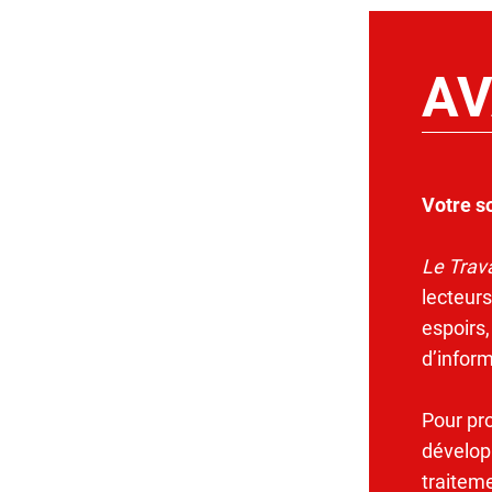
AV
Votre s
Le Trava
lecteurs
espoirs,
d’infor
Pour pr
dévelop
traitem