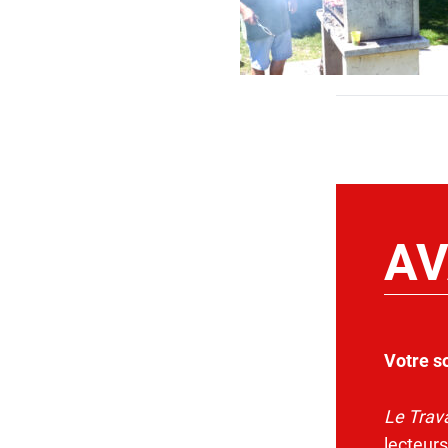
AV
Votre s
Le Trava
lecteurs