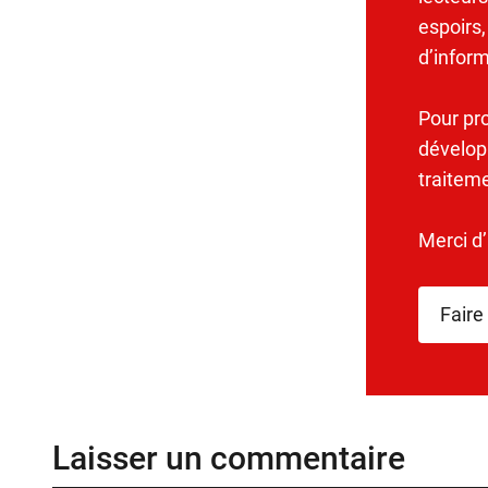
espoirs,
d’infor
Pour pr
dévelop
traitem
Merci d
Faire
Laisser un commentaire