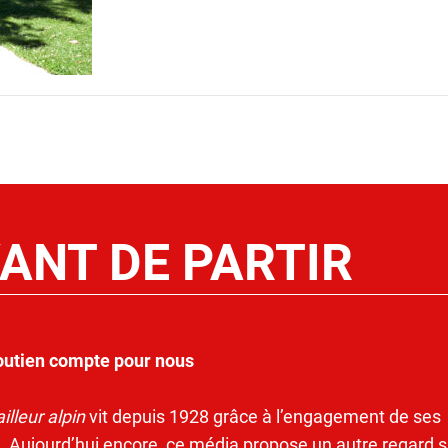
ANT DE PARTIR
outien compte pour nous
illeur alpin
vit depuis 1928 grâce à l’engagement de ses
. Aujourd’hui encore, ce média propose un autre regard s