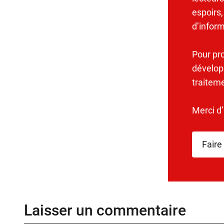
espoirs,
d’infor
Pour pr
dévelop
traitem
Merci d
Faire
Laisser un commentaire