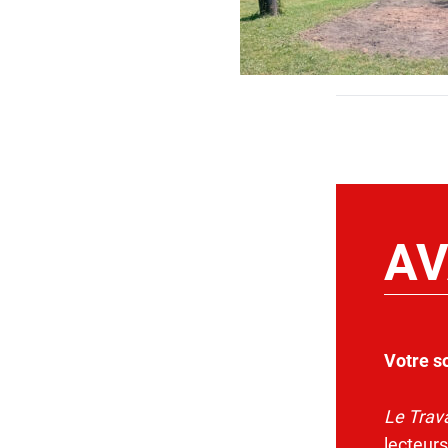
AV
Votre s
Le Trava
lecteurs