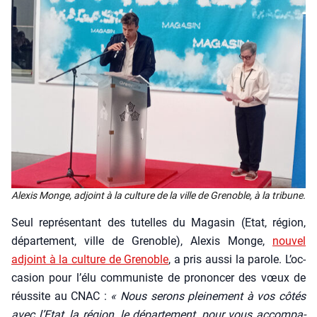
Alexis Monge, adjoint à la culture de la ville de Gre­noble, à la tri­bune.
Seul repré­sen­tant des tutelles du Maga­sin (Etat, région,
dépar­te­ment, ville de Gre­noble), Alexis Monge,
nou­vel
adjoint à la culture de Gre­noble
, a pris aus­si la parole. L’oc­
ca­sion pour l’é­lu com­mu­niste de pro­non­cer des vœux de
réus­site au CNAC :
« Nous serons plei­ne­ment à vos côtés
avec l’Etat, la région, le dépar­te­ment, pour vous accom­pa­