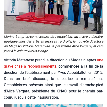
Marine Lang, co-com­mis­saire de l’ex­po­si­tion, au micro ; der­rière,
quelques-unes des artistes expo­sés ; à droite, la nou­velle direc­trice
du Maga­sin Vit­to­ria Matar­rese, la pré­si­dente Alice Ver­ga­ra, et l’ad­
joint à la culture Alexis Monge.
Vit­to­ria Matar­rese prend la direc­tion du Maga­sin après
une
grave crise à rebon­dis­se­ments
, com­men­cée à la fin de la
direc­tion de l’établissement par Yves Aupe­ti­tal­lot, en 2015.
Dans un bref dis­cours, la direc­trice a remer­cié les
Grenoblois·es pré­sents ain­si que le tra­vail d’arrache-pied
d’A­lice Ver­ga­ra, pré­si­dente du CNAC, pour le che­min par­
cou­ru jusqu’à cette inau­gu­ra­tion.