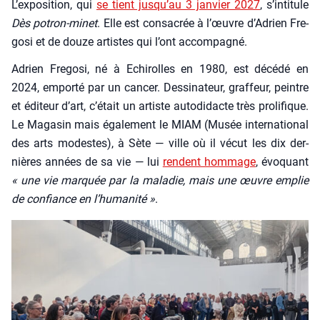
L’exposition, qui
se tient jusqu’au 3 jan­vier 2027
, s’intitule
Dès potron-minet
. Elle est consa­crée à l’œuvre d’Adrien Fre­
go­si et de douze artistes qui l’ont accom­pa­gné.
Adrien Fre­go­si, né à Echi­rolles en 1980, est décé­dé en
2024, empor­té par un can­cer. Des­si­na­teur, graf­feur, peintre
et édi­teur d’art, c’é­tait un artiste auto­di­dacte très pro­li­fique.
Le Maga­sin mais éga­le­ment le MIAM (Musée inter­na­tio­nal
des arts modestes), à Sète — ville où il vécut les dix der­
nières années de sa vie — lui
rendent hom­mage
, évo­quant
« une vie mar­quée par la mala­die, mais une œuvre emplie
de confiance en l’hu­ma­ni­té »
.