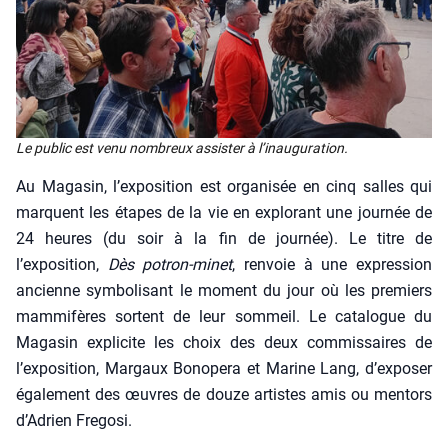
Le public est venu nom­breux assis­ter à l’i­nau­gu­ra­tion.
Au Maga­sin, l’exposition est orga­ni­sée en cinq salles qui
marquent les étapes de la vie en explo­rant une jour­née de
24 heures (du soir à la fin de jour­née). Le titre de
l’exposition,
Dès potron-minet
, ren­voie à une expres­sion
ancienne sym­bo­li­sant le moment du jour où les pre­miers
mam­mi­fères sortent de leur som­meil. Le cata­logue du
Maga­sin expli­cite les choix des deux com­mis­saires de
l’exposition, Mar­gaux Bono­pe­ra et Marine Lang, d’exposer
éga­le­ment des œuvres de douze artistes amis ou men­tors
d’Adrien Fre­go­si.