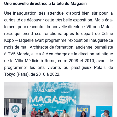
Une nouvelle directrice à la tête du Magasin
Une inau­gu­ra­tion très atten­due, d’a­bord bien sûr pour la
curio­si­té de décou­vrir cette très belle expo­si­tion. Mais éga­
le­ment pour ren­con­trer la nou­velle direc­trice, Vit­to­ria Matar­
rese, qui prend ses fonc­tions, après le départ de Céline
Kopp — laquelle avait pro­gram­mé l’exposition inau­gu­rée ce
mois de mai. Archi­tecte de for­ma­tion, ancienne jour­na­liste
à TV5 Monde, elle a été en charge de la direc­tion artis­tique
de la Vil­la Médi­cis à Rome, entre 2008 et 2010, avant de
pro­gram­mer les arts vivants au pres­ti­gieux Palais de
Tokyo (Paris), de 2010 à 2022.