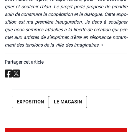
gner et sou­te­nir l’élan. Le pro­jet por­té pro­pose de prendre
soin de construire la coopé­ra­tion et le dia­logue. Cette expo­
si­tion est ma pre­mière inau­gu­ra­tion. Je tiens à sou­li­gner
que nous sommes atta­chés à la liber­té de créa­tion qui per­
met aux artistes de s’exprimer, d’être en réso­nance notam­
ment des ten­sions de la ville, des ima­gi­naires. »
Partager cet article
EXPOSITION
LE MAGASIN