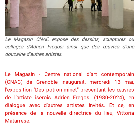
Le Magasin CNAC expose des dessins, sculptures ou
collages d'Adrien Fregosi ainsi que des œuvres d'une
douzaine d'autres artistes.
Le Magasin - Centre national d’art contemporain
(CNAC) de Grenoble inaugurait, mercredi 13 mai,
l’exposition "Dès potron-minet" présentant les œuvres
de l’artiste isérois Adrien Fregosi (1980-2024), en
dialogue avec d'autres artistes invités. Et ce, en
présence de la nouvelle directrice du lieu, Vittoria
Matarrese.