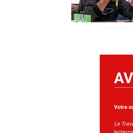
AV
Votre s
Le Trava
lecteurs