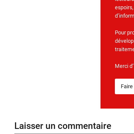
espoirs,
d’infor
Pour pr
dévelop
traitem
Merci d
Faire
Laisser un commentaire