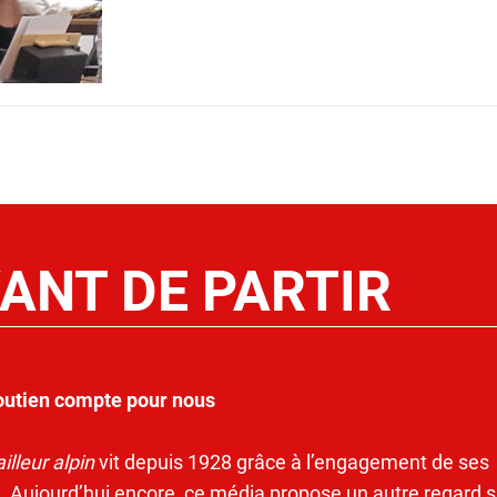
ANT DE PARTIR
outien compte pour nous
illeur alpin
vit depuis 1928 grâce à l’engagement de ses
. Aujourd’hui encore, ce média propose un autre regard s