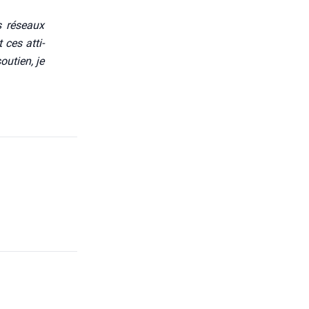
s réseaux
ces atti­
u­tien, je