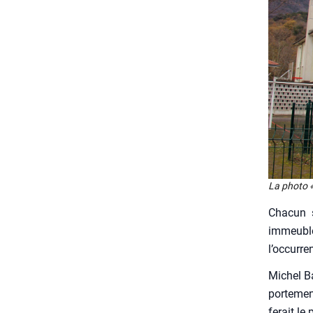
La pho­to «
Cha­cun 
immeubles
l’occurren
Michel Ba
por­te­me
ferait le