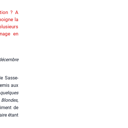
tion ? A
moigne la
plusieurs
enage en
 décembre
de Sas­se­
 remis aux
 quelques
 Blondes,
ti­ment de
maire étant