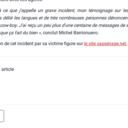
à ce que j’ap­pelle un grave inci­dent, mon témoi­gnage sur le
 délié les langues et de très nom­breuses per­sonnes dénoncent 
cow-boy. J’ai reçu un peu plus d’une cen­taine de mes­sages de so
 que ça fait du bien »
, conclut Michel Bar­rio­nue­vo.
on de cet inci­dent par sa vic­time figure sur
le site sassenage.net.
 article