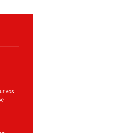
ur vos
se
ur