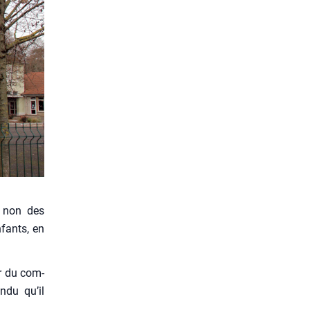
t non des
nfants, en
er du com­
n­du qu’il