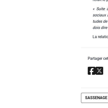
« Suite 
sociaux a
tudes de 
dois dire
La rela­ti
Partager cet
SASSENAGE