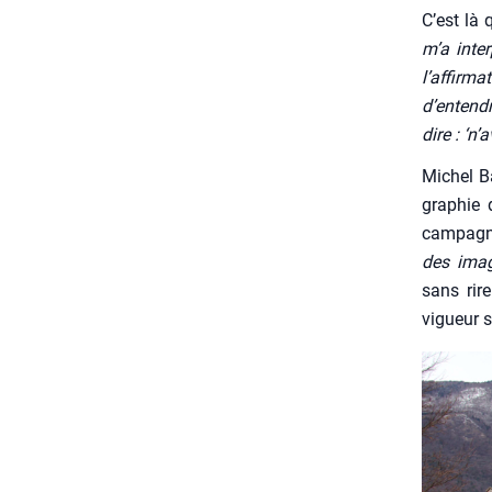
C’est là
m’a inter
l’affirm
d’entend
dire : ‘n
Michel Bar
gra­phie 
cam­pagne
des imag
sans rire
vigueur su