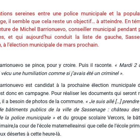
ations sereines entre une police municipale et la popula
e, il semble que cela reste un objectif… à atteindre. En té
ure de Michel Barrionuevo, conseiller municipal pendant 
es, et qui aujourd’hui conduit la liste de gauche, Sass
à l’élection municipale de mars prochain.
r­rio­nue­vo se pince, pour y croire. Puis il raconte.
« Mar­di 2
i vécu une humi­lia­tion comme si j’avais été un cri­mi­nel ».
r­rio­nue­vo est can­di­dat à la pro­chaine élec­tion muni­ci­pale 
est donc en cam­pagne. Pour réa­li­ser les docu­ments qui seront
s, il a besoin de pho­tos de la com­mune.
« J
e suis allé
[
…
]
prendre
de bâti­ments publics de la ville de Sas­se­nage : châ­teau des
e la police muni­ci­pale »
et du groupe sco­laire Ver­cors, le bâ
imaire,la cour de l’école mater­nel­leain­si que celle de l’école pri­
ux désertes à cette heure-là.