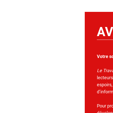
AV
Votre s
Le Trava
lecteurs
espoirs,
d’infor
Pour pr
dévelop