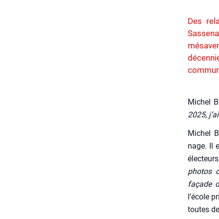
Des rel
Sassenag
mésavent
décenni
commun, 
Michel Ba
2025, j’a
Michel Ba
nage. Il 
élec­teur
pho­tos 
façade d
l’école pr
toutes de