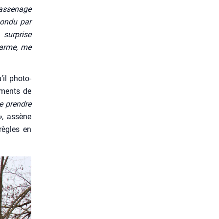
as­se­nage
pon­du par
sur­prise
 arme, me
il pho­to­
u­ments de
 de prendre
»
, assène
 règles en