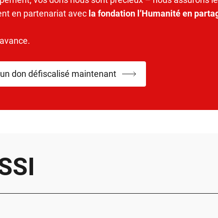
ent en partenariat avec
la fondation l’Humanité en parta
’avance.
 un don défiscalisé maintenant
SSI