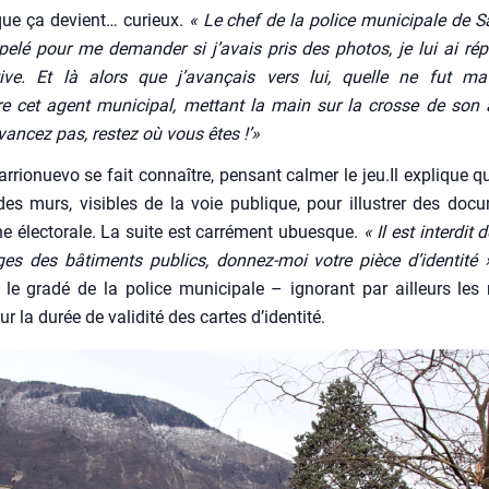
 que ça devient… curieux.
« Le chef de la police muni­ci­pale de S
­pe­lé pour me deman­der si j’avais pris des pho­tos, je lui ai ré
ative. Et là alors que j’avançais vers lui, quelle ne fut ma 
re cet agent muni­ci­pal, met­tant la main sur la crosse de son
’avancez pas, res­tez où vous êtes !’»
­rio­nue­vo se fait connaître, pen­sant cal­mer le jeu.Il explique qu’
des murs, visibles de la voie publique, pour illus­trer des doc
 élec­to­rale. La suite est car­ré­ment ubuesque.
« Il est inter­dit
es des bâti­ments publics, don­nez-moi votre pièce d’identité 
 le gra­dé de la police muni­ci­pale – igno­rant par ailleurs les
r la durée de vali­di­té des cartes d’identité.