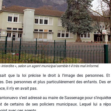
 inter­dite », selon un agent muni­ci­pal semble-t-il très mal infor­mé.
sait que la loi pré­cise le droit à l’image des per­sonnes. E
. Des per­sonnes et plus par­ti­cu­liè­re­ment des enfants. Des e
ce, il n’y en avait pas.
r­rio­nue­vo s’est adres­sé au maire de Sas­se­nage pour s’inquiét
nt de cer­tains de ses poli­ciers muni­ci­paux. Lequel lui a répo
 point avec ces agents.