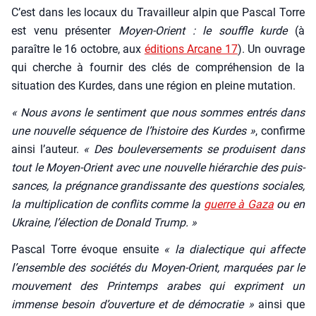
C’est dans les locaux du Tra­vailleur alpin que Pas­cal Torre
est venu pré­sen­ter
Moyen-Orient : le souffle kurde
(à
paraître le 16 octobre, aux
édi­tions Arcane 17
). Un ouvrage
qui cherche à four­nir des clés de com­pré­hen­sion de la
situa­tion des Kurdes, dans une région en pleine muta­tion.
« Nous avons le sen­ti­ment que nous sommes entrés dans
une nou­velle séquence de l’his­toire des Kurdes »
, confirme
ain­si l’au­teur.
« Des bou­le­ver­se­ments se pro­duisent dans
tout le Moyen-Orient avec une nou­velle hié­rar­chie des puis­
sances, la pré­gnance gran­dis­sante des ques­tions sociales,
la mul­ti­pli­ca­tion de conflits comme la
guerre à Gaza
ou en
Ukraine, l’é­lec­tion de Donald Trump. »
Pas­cal Torre évoque ensuite
« la dia­lec­tique qui affecte
l’en­semble des socié­tés du Moyen-Orient, mar­quées par le
mou­ve­ment des Prin­temps arabes qui expriment un
immense besoin d’ou­ver­ture et de démo­cra­tie »
ain­si que