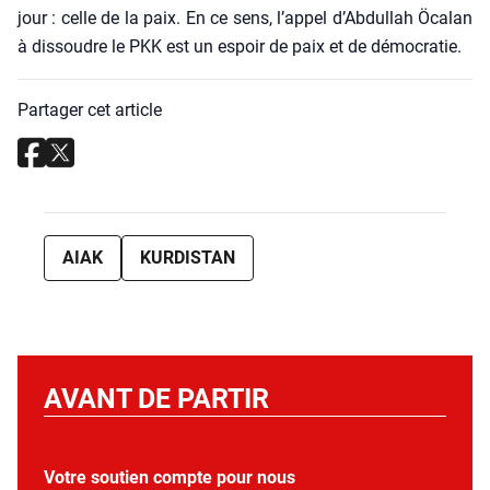
jour : celle de la paix. En ce sens, l’ap­pel d’Ab­dul­lah Öca­lan
à dis­soudre le PKK est un espoir de paix et de démo­cra­tie.
Partager cet article
AIAK
KURDISTAN
AVANT DE PARTIR
Votre soutien compte pour nous