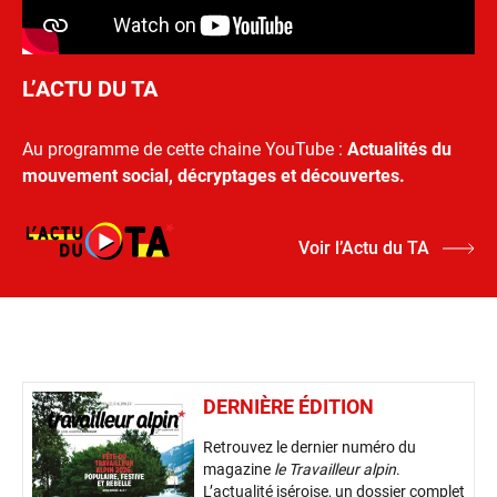
L’ACTU DU TA
Au programme de cette chaine YouTube :
Actualités du
mouvement social, décryptages et découvertes.
Voir l’Actu du TA
DERNIÈRE ÉDITION
Retrouvez le dernier numéro du
magazine
le Travailleur alpin
.
L’actualité iséroise, un dossier complet