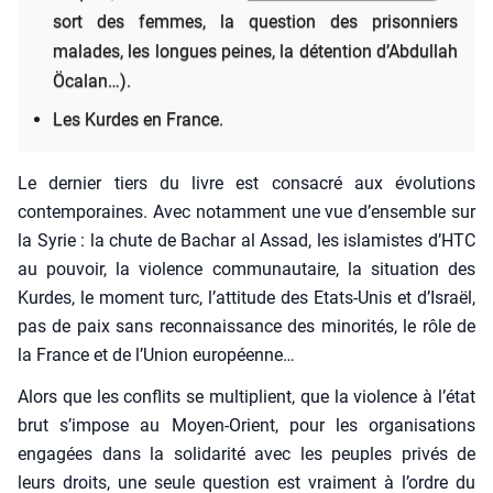
sort des femmes, la ques­tion des pri­son­niers
malades, les longues peines, la déten­tion d’Ab­dul­lah
Öca­lan…).
Les Kurdes en France.
Le der­nier tiers du livre est consa­cré aux évo­lu­tions
contem­po­raines. Avec notam­ment une vue d’en­semble sur
la Syrie : la chute de Bachar al Assad, les isla­mistes d’HTC
au pou­voir, la vio­lence com­mu­nau­taire, la situa­tion des
Kurdes, le moment turc, l’at­ti­tude des Etats-Unis et d’Is­raël,
pas de paix sans recon­nais­sance des mino­ri­tés, le rôle de
la France et de l’U­nion euro­péenne…
Alors que les conflits se mul­ti­plient, que la vio­lence à l’é­tat
brut s’im­pose au Moyen-Orient, pour les orga­ni­sa­tions
enga­gées dans la soli­da­ri­té avec les peuples pri­vés de
leurs droits, une seule ques­tion est vrai­ment à l’ordre du