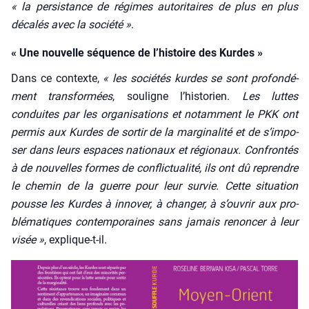
« la per­sis­tance de régimes auto­ri­taires de plus en plus
déca­lés avec la socié­té »
.
« Une nouvelle séquence de l’histoire des Kurdes »
Dans ce contexte,
« les socié­tés kurdes se sont pro­fon­dé­
ment trans­for­mées
, sou­ligne l’his­to­rien.
Les luttes
conduites par les orga­ni­sa­tions et notam­ment le PKK ont
per­mis aux Kurdes de sor­tir de la mar­gi­na­li­té et de s’im­po­
ser dans leurs espaces natio­naux et régio­naux. Confron­tés
à de nou­velles formes de conflic­tua­li­té, ils ont dû reprendre
le che­min de la guerre pour leur sur­vie. Cette situa­tion
pousse les Kurdes à inno­ver, à chan­ger, à s’ou­vrir aux pro­
blé­ma­tiques contem­po­raines sans jamais renon­cer à leur
visée »
, explique-t-il.