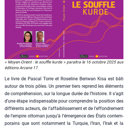
« Moyen-Orient : le souffle kurde » paraî­tra le 16 octobre 2025 aux
édi­tions Arcane 17.
Le livre de Pas­cal Torre et Rose­line Beri­wan Kisa est bâti
autour de trois pôles. Un pre­mier tiers reprend les élé­ments
de com­pré­hen­sion, sur la longue durée de l’his­toire. Il s’a­git
d’une étape indis­pen­sable pour com­prendre la posi­tion des
dif­fé­rents acteurs, de l’af­fai­blis­se­ment et de l’ef­fon­dre­ment
de l’empire otto­man jus­qu’à l’é­mer­gence des États contem­
po­rains que sont notam­ment la Tur­quie, l’I­ran, l’I­rak et la