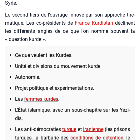
Syrie.
Le second tiers de l’ou­vrage innove par son approche thé­
ma­tique. Les co-pré­si­dents de
France Kur­dis­tan
déclinent
les dif­fé­rents angles de ce que l’on nomme sou­vent la
« ques­tion kurde ».
Ce que veulent les Kurdes.
Uni­té et divi­sions du mou­ve­ment kurde.
Auto­no­mie.
Pro­jet poli­tique et expé­ri­men­ta­tions.
Les
femmes kurdes
.
L’É­tat isla­mique, avec un sous-cha­pitre sur les Yézi­
dis.
Les anti-démo­cra­ties
turque
et
ira­nienne
(les pri­sons
turques, la bar­ba­rie des
condi­tions de déten­tion
, le